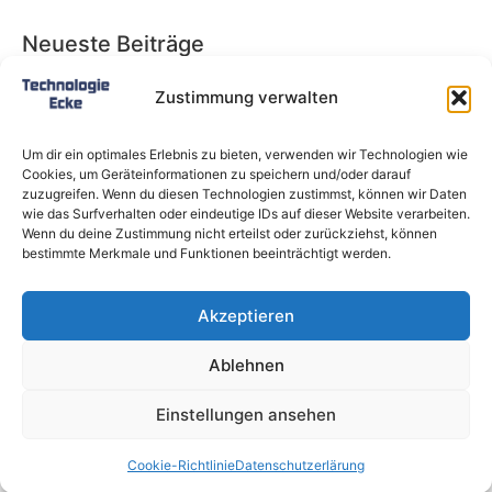
Neueste Beiträge
Babybett 90×200: Die perfekte Lösung für
Zustimmung verwalten
wachsende Kinder und kleine Räume
Split-Klimaanlagen in Mietwohnungen: Warum
Um dir ein optimales Erlebnis zu bieten, verwenden wir Technologien wie
Deutschland endlich ein Recht auf Kühlung
Cookies, um Geräteinformationen zu speichern und/oder darauf
braucht
zuzugreifen. Wenn du diesen Technologien zustimmst, können wir Daten
wie das Surfverhalten oder eindeutige IDs auf dieser Website verarbeiten.
Schneckentempo: Die langsamsten Autos der
Wenn du deine Zustimmung nicht erteilst oder zurückziehst, können
Welt
bestimmte Merkmale und Funktionen beeinträchtigt werden.
Ein gefährlicher neuer Ort für Online-
Extremismus
Akzeptieren
Softwareentwicklungsteam: Das sind die
langfristigen Vorteile einer Partnerschaft
Ablehnen
Alle Rechte vorbehalten @ Technologie-Ecke.de
Einstellungen ansehen
Bildnachweis Pixabay & Shutterstock
Cookie-Richtlinie
Datenschutzerlärung