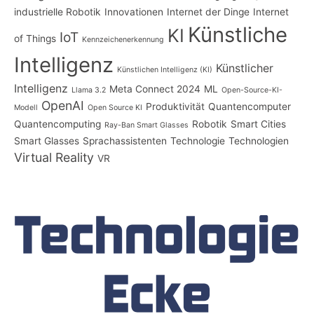
industrielle Robotik
Innovationen
Internet der Dinge
Internet
Künstliche
KI
IoT
of Things
Kennzeichenerkennung
Intelligenz
Künstlicher
Künstlichen Intelligenz (KI)
Intelligenz
Meta Connect 2024
ML
Llama 3.2
Open-Source-KI-
OpenAI
Produktivität
Quantencomputer
Modell
Open Source KI
Quantencomputing
Robotik
Smart Cities
Ray-Ban Smart Glasses
Smart Glasses
Sprachassistenten
Technologie
Technologien
Virtual Reality
VR