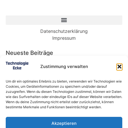
Datenschutzerklärung
Impressum
Neueste Beiträge
Babybett 90×200: Die perfekte Lösung für
Zustimmung verwalten
wachsende Kinder und kleine Räume
Split-Klimaanlagen in Mietwohnungen: Warum
Um dir ein optimales Erlebnis zu bieten, verwenden wir Technologien wie
Deutschland endlich ein Recht auf Kühlung
Cookies, um Geräteinformationen zu speichern und/oder darauf
braucht
zuzugreifen. Wenn du diesen Technologien zustimmst, können wir Daten
wie das Surfverhalten oder eindeutige IDs auf dieser Website verarbeiten.
Schneckentempo: Die langsamsten Autos der
Wenn du deine Zustimmung nicht erteilst oder zurückziehst, können
Welt
bestimmte Merkmale und Funktionen beeinträchtigt werden.
Ein gefährlicher neuer Ort für Online-
Extremismus
Akzeptieren
Softwareentwicklungsteam: Das sind die