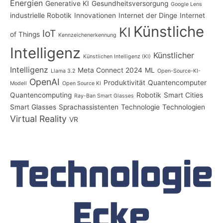
Energien
Generative KI
Gesundheitsversorgung
Google Lens
industrielle Robotik
Innovationen
Internet der Dinge
Internet
Künstliche
KI
IoT
of Things
Kennzeichenerkennung
Intelligenz
Künstlicher
Künstlichen Intelligenz (KI)
Intelligenz
Meta Connect 2024
ML
Llama 3.2
Open-Source-KI-
OpenAI
Produktivität
Quantencomputer
Modell
Open Source KI
Quantencomputing
Robotik
Smart Cities
Ray-Ban Smart Glasses
Smart Glasses
Sprachassistenten
Technologie
Technologien
Virtual Reality
VR