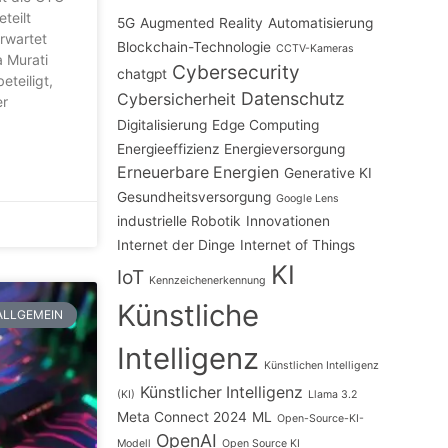
teilt
5G
Augmented Reality
Automatisierung
erwartet
Blockchain-Technologie
CCTV-Kameras
a Murati
Cybersecurity
chatgpt
teiligt,
Datenschutz
Cybersicherheit
er
Digitalisierung
Edge Computing
Energieeffizienz
Energieversorgung
Erneuerbare Energien
Generative KI
Gesundheitsversorgung
Google Lens
industrielle Robotik
Innovationen
Internet der Dinge
Internet of Things
KI
IoT
Kennzeichenerkennung
Künstliche
ALLGEMEIN
Intelligenz
Künstlichen Intelligenz
Künstlicher Intelligenz
(KI)
Llama 3.2
Meta Connect 2024
ML
Open-Source-KI-
OpenAI
Modell
Open Source KI