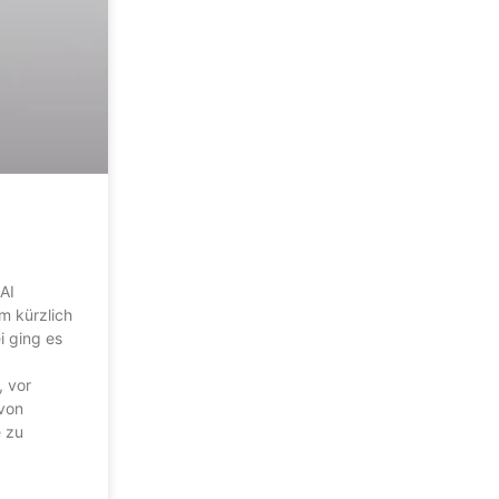
AI
m kürzlich
i ging es
, vor
 von
e zu