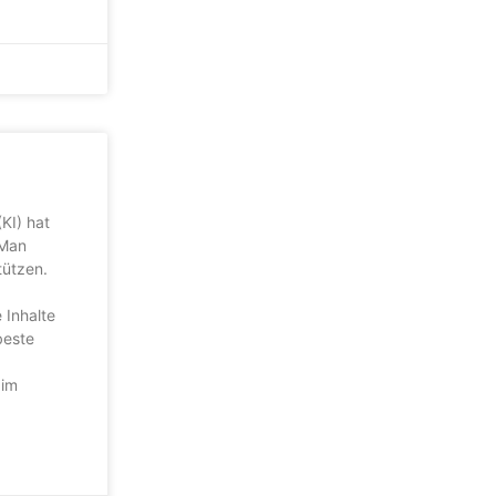
KI) hat
 Man
tützen.
 Inhalte
beste
 im