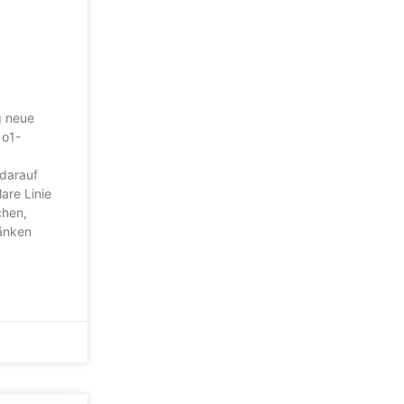
g neue
 o1-
 darauf
are Linie
chen,
ränken