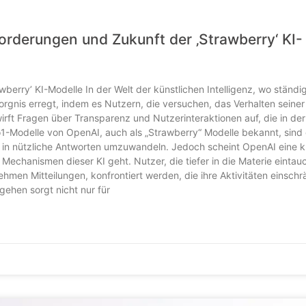
orderungen und Zukunft der ‚Strawberry‘ KI-
berry’ KI-Modelle In der Welt der künstlichen Intelligenz, wo ständi
rgnis erregt, indem es Nutzern, die versuchen, das Verhalten seiner
irft Fragen über Transparenz und Nutzerinteraktionen auf, die in der
1-Modelle von OpenAI, auch als „Strawberry“ Modelle bekannt, sind
in nützliche Antworten umzuwandeln. Jedoch scheint OpenAI eine kl
chanismen dieser KI geht. Nutzer, die tiefer in die Materie eintau
men Mitteilungen, konfrontiert werden, die ihre Aktivitäten einsch
ehen sorgt nicht nur für