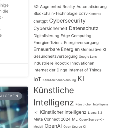
inige
5G
Augmented Reality
Automatisierung
h die
Blockchain-Technologie
CCTV-Kameras
p-
Cybersecurity
chatgpt
Datenschutz
Cybersicherheit
e
e
Digitalisierung
Edge Computing
Energieeffizienz
Energieversorgung
Erneuerbare Energien
Generative KI
Gesundheitsversorgung
Google Lens
industrielle Robotik
Innovationen
Internet der Dinge
Internet of Things
KI
IoT
Kennzeichenerkennung
Künstliche
ALLGEMEIN
Intelligenz
Künstlichen Intelligenz
Künstlicher Intelligenz
(KI)
Llama 3.2
Meta Connect 2024
ML
Open-Source-KI-
OpenAI
Modell
Open Source KI