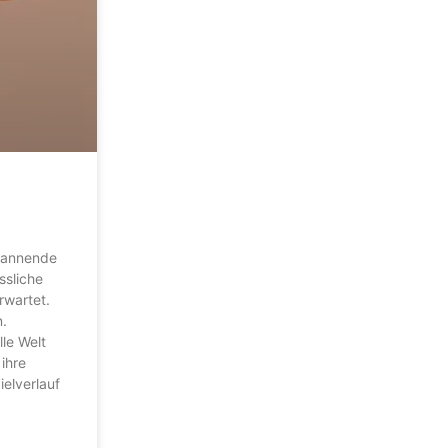
spannende
ssliche
rwartet.
.
lle Welt
 ihre
ielverlauf