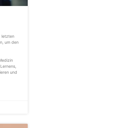
 letzten
in, um den
Medizin
 Lernens,
ieren und