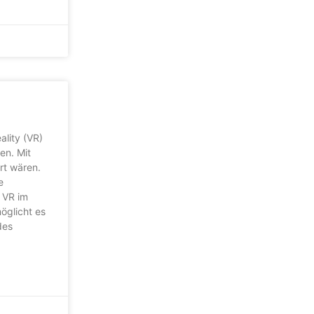
ality (VR)
en. Mit
ort wären.
e
 VR im
öglicht es
des