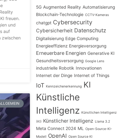
se
5G
Augmented Reality
Automatisierung
Reality
Blockchain-Technologie
CCTV-Kameras
KI freuen.
Cybersecurity
chatgpt
gien und
Datenschutz
Cybersicherheit
s auf
en zwischen
Digitalisierung
Edge Computing
Energieeffizienz
Energieversorgung
Erneuerbare Energien
Generative KI
Gesundheitsversorgung
Google Lens
industrielle Robotik
Innovationen
Internet der Dinge
Internet of Things
KI
IoT
Kennzeichenerkennung
Künstliche
ALLGEMEIN
Intelligenz
Künstlichen Intelligenz
Künstlicher Intelligenz
(KI)
Llama 3.2
Meta Connect 2024
ML
Open-Source-KI-
OpenAI
Modell
Open Source KI