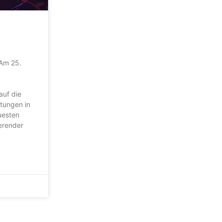
 Am 25.
auf die
tungen in
uesten
ierender