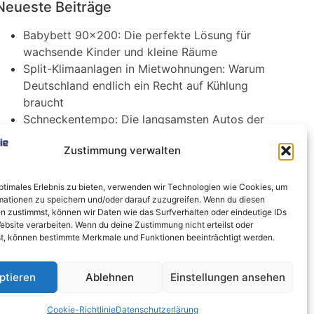
Neueste Beiträge
Babybett 90×200: Die perfekte Lösung für
wachsende Kinder und kleine Räume
Split-Klimaanlagen in Mietwohnungen: Warum
Deutschland endlich ein Recht auf Kühlung
braucht
Schneckentempo: Die langsamsten Autos der
Welt
Zustimmung verwalten
Ein gefährlicher neuer Ort für Online-
Extremismus
Softwareentwicklungsteam: Das sind die
optimales Erlebnis zu bieten, verwenden wir Technologien wie Cookies, um
mationen zu speichern und/oder darauf zuzugreifen. Wenn du diesen
langfristigen Vorteile einer Partnerschaft
n zustimmst, können wir Daten wie das Surfverhalten oder eindeutige IDs
ebsite verarbeiten. Wenn du deine Zustimmung nicht erteilst oder
t, können bestimmte Merkmale und Funktionen beeinträchtigt werden.
ptieren
Ablehnen
Einstellungen ansehen
Cookie-Richtlinie
Datenschutzerlärung