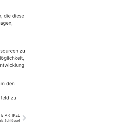
, die diese
nagen,
ssourcen zu
öglichkeit,
Entwicklung
 um den
feld zu
E ARTIKEL
als Schlüssel