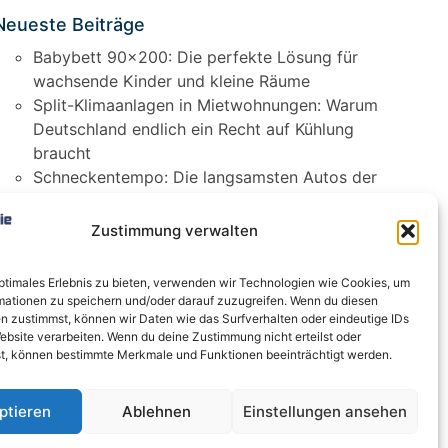
Neueste Beiträge
Babybett 90×200: Die perfekte Lösung für
wachsende Kinder und kleine Räume
Split-Klimaanlagen in Mietwohnungen: Warum
Deutschland endlich ein Recht auf Kühlung
braucht
Schneckentempo: Die langsamsten Autos der
Welt
Ein gefährlicher neuer Ort für Online-
Zustimmung verwalten
Extremismus
Softwareentwicklungsteam: Das sind die
optimales Erlebnis zu bieten, verwenden wir Technologien wie Cookies, um
langfristigen Vorteile einer Partnerschaft
mationen zu speichern und/oder darauf zuzugreifen. Wenn du diesen
n zustimmst, können wir Daten wie das Surfverhalten oder eindeutige IDs
ebsite verarbeiten. Wenn du deine Zustimmung nicht erteilst oder
t, können bestimmte Merkmale und Funktionen beeinträchtigt werden.
ptieren
Ablehnen
Einstellungen ansehen