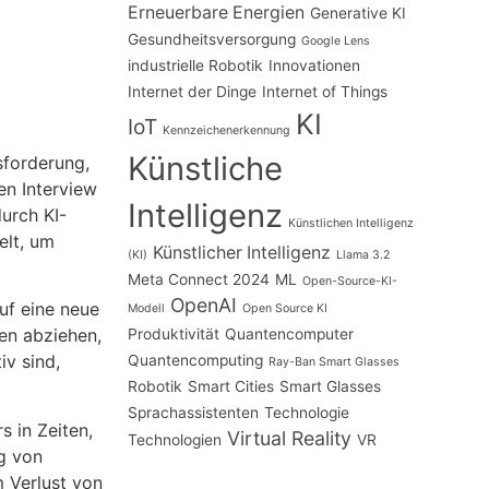
Erneuerbare Energien
Generative KI
Gesundheitsversorgung
Google Lens
industrielle Robotik
Innovationen
Internet der Dinge
Internet of Things
KI
IoT
Kennzeichenerkennung
Künstliche
sforderung,
en Interview
Intelligenz
urch KI-
Künstlichen Intelligenz
elt, um
Künstlicher Intelligenz
(KI)
Llama 3.2
Meta Connect 2024
ML
Open-Source-KI-
OpenAI
uf eine neue
Modell
Open Source KI
en abziehen,
Produktivität
Quantencomputer
iv sind,
Quantencomputing
Ray-Ban Smart Glasses
Robotik
Smart Cities
Smart Glasses
Sprachassistenten
Technologie
 in Zeiten,
Virtual Reality
Technologien
VR
g von
 Verlust von