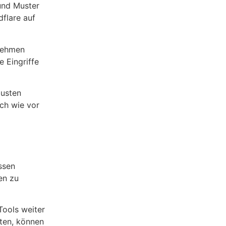
 und Muster
flare auf
rnehmen
 Eingriffe
busten
ach wie vor
ssen
en zu
Tools weiter
ten, können