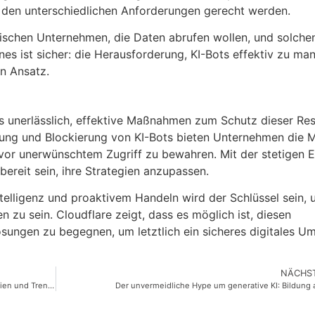
 den unterschiedlichen Anforderungen gerecht werden.
ischen Unternehmen, die Daten abrufen wollen, und solchen
es ist sicher: die Herausforderung, KI-Bots effektiv zu ma
n Ansatz.
es unerlässlich, effektive Maßnahmen zum Schutz dieser Re
nung und Blockierung von KI-Bots bieten Unternehmen die M
 vor unerwünschtem Zugriff zu bewahren. Mit der stetigen 
reit sein, ihre Strategien anzupassen.
telligenz und proaktivem Handeln wird der Schlüssel sein,
zu sein. Cloudflare zeigt, dass es möglich ist, diesen
sungen zu begegnen, um letztlich ein sicheres digitales Um
NÄCHST
Die neuesten Entwicklungen in der Robotik: Innovative Technologien und Trends
Der unvermeidliche Hype um generative KI: Bildung 