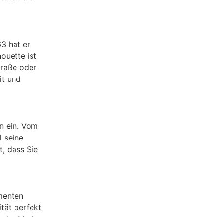
63 hat er
ouette ist
traße oder
it und
en ein. Vom
l seine
t, dass Sie
menten
tät perfekt