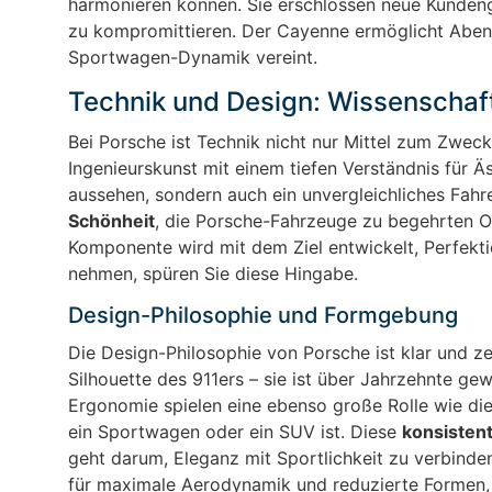
harmonieren können. Sie erschlossen neue Kundeng
zu kompromittieren. Der Cayenne ermöglicht Aben
Sportwagen-Dynamik vereint.
Technik und Design: Wissenschaft 
Bei Porsche ist Technik nicht nur Mittel zum Zweck
Ingenieurskunst mit einem tiefen Verständnis für Ä
aussehen, sondern auch ein unvergleichliches Fahre
Schönheit
, die Porsche-Fahrzeuge zu begehrten Ob
Komponente wird mit dem Ziel entwickelt, Perfekti
nehmen, spüren Sie diese Hingabe.
Design-Philosophie und Formgebung
Die Design-Philosophie von Porsche ist klar und zei
Silhouette des 911ers – sie ist über Jahrzehnte ge
Ergonomie spielen eine ebenso große Rolle wie die
ein Sportwagen oder ein SUV ist. Diese
konsisten
geht darum, Eleganz mit Sportlichkeit zu verbinde
für maximale Aerodynamik und reduzierte Formen, di