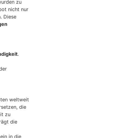
wurden zu
ot nicht nur
. Diese
igen
ndigkeit
.
der
sten weltweit
setzen, die
it zu
rägt die
in in die