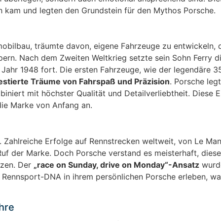
h kam und legten den Grundstein für den Mythos Porsche.
obilbau, träumte davon, eigene Fahrzeuge zu entwickeln, d
rpern. Nach dem Zweiten Weltkrieg setzte sein Sohn Ferry d
m Jahr 1948 fort. Die ersten Fahrzeuge, wie der legendäre 3
estierte Träume von Fahrspaß und Präzision
. Porsche leg
iniert mit höchster Qualität und Detailverliebtheit. Diese 
die Marke von Anfang an.
. Zahlreiche Erfolge auf Rennstrecken weltweit, von Le Man
Ruf der Marke. Doch Porsche verstand es meisterhaft, dies
tzen. Der
„race on Sunday, drive on Monday“-Ansatz
wurd
 Rennsport-DNA in ihrem persönlichen Porsche erleben, wa
hre