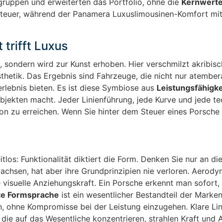
ruppen und erweiterten das Portfolio, ohne die
Kernwert
teuer, während der Panamera Luxuslimousinen-Komfort mi
trifft Luxus
, sondern wird zur Kunst erhoben. Hier verschmilzt akribis
sthetik. Das Ergebnis sind Fahrzeuge, die nicht nur atembe
rlebnis bieten. Es ist diese Symbiose aus
Leistungsfähigke
jekten macht. Jeder Linienführung, jede Kurve und jede t
on zu erreichen. Wenn Sie hinter dem Steuer eines Porsche 
tlos: Funktionalität diktiert die Form. Denken Sie nur an di
wachsen, hat aber ihre Grundprinzipien nie verloren. Aerod
 visuelle Anziehungskraft. Ein Porsche erkennt man sofort,
te Formsprache
ist ein wesentlicher Bestandteil der Marken
n, ohne Kompromisse bei der Leistung einzugehen. Klare Li
e auf das Wesentliche konzentrieren, strahlen Kraft und Ag