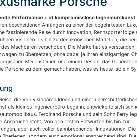
Luxusmarke Porsche
ende Performance
und
kompromisslose Ingenieurskunst
inen bescheidenen Anfängen zu einer der begehrtesten Lux
ne faszinierende Reise durch Innovation, Rennsporterfolge 
ühnen Visionen bis hin zu den ikonischen Modellen, die heu
n des Machbaren verschoben. Die Marke hat es verstanden, 
mwagen zu übersetzen, ohne dabei je ihren einzigartigen C
ologischen Meilensteinen und einem Design, das Generatione
die Porsche zu dem gemacht haben, was es heute ist: ein S
dung
Reise, die von visionären Ideen und einer unerschütterliche
st als kleines Ingenieurbüro begann, entwickelte sich schne
sautomobilbaus. Ferdinand Porsche und sein Sohn Ferry le
te Ansprüche steht. Von den ersten Entwürfen bis hin zur
rungen, aber auch voller bahnbrechender Innovationen. Die
ch überlegen, sondern auch emotional ansprechend sind. Die