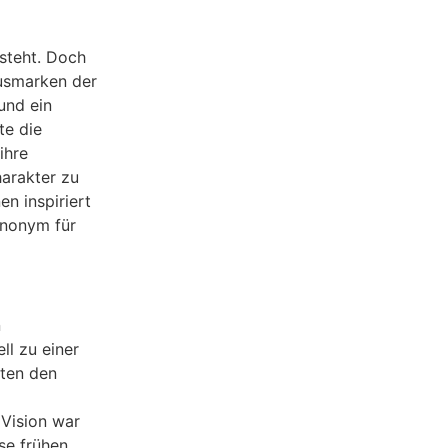
steht. Doch
usmarken der
und ein
te die
ihre
harakter zu
n inspiriert
ynonym für
n
ll zu einer
gten den
 Vision war
se frühen