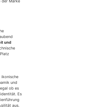
e
der Marke
t
che
raubend
it und
echnische
Platz
e ikonische
ynamik und
 egal ob es
identität. Es
nienführung
ilität aus.