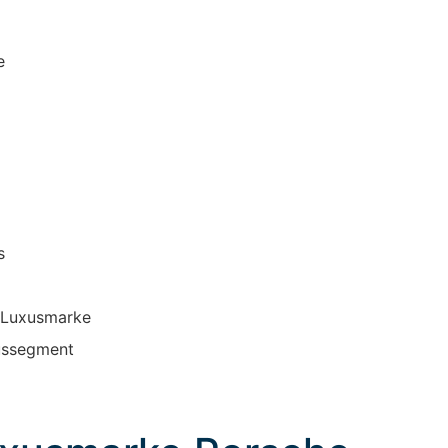
e
s
 Luxusmarke
xussegment