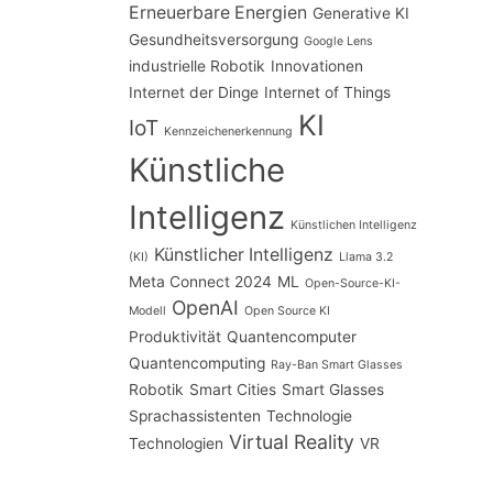
Erneuerbare Energien
Generative KI
Gesundheitsversorgung
Google Lens
industrielle Robotik
Innovationen
Internet der Dinge
Internet of Things
KI
IoT
Kennzeichenerkennung
Künstliche
Intelligenz
Künstlichen Intelligenz
Künstlicher Intelligenz
(KI)
Llama 3.2
Meta Connect 2024
ML
Open-Source-KI-
OpenAI
Modell
Open Source KI
Produktivität
Quantencomputer
Quantencomputing
Ray-Ban Smart Glasses
Robotik
Smart Cities
Smart Glasses
Sprachassistenten
Technologie
Virtual Reality
Technologien
VR