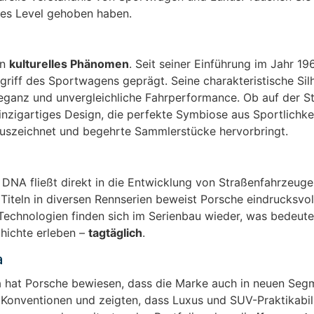
ues Level gehoben haben.
in
kulturelles Phänomen
. Seit seiner Einführung im Jahr 19
riff des Sportwagens geprägt. Seine charakteristische Silh
Eleganz und unvergleichliche Fahrperformance. Ob auf der S
r einzigartiges Design, die perfekte Symbiose aus Sportlichke
t auszeichnet und begehrte Sammlerstücke hervorbringt.
e DNA fließt direkt in die Entwicklung von Straßenfahrzeug
Titeln in diversen Rennserien beweist Porsche eindrucksvol
Technologien finden sich im Serienbau wieder, was bedeute
hichte erleben –
tagtäglich
.
a
 hat Porsche bewiesen, dass die Marke auch in neuen Seg
Konventionen und zeigten, dass Luxus und SUV-Praktikabili