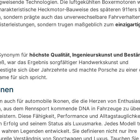
gweisende Technologien. Die luftgekühlten Boxermotoren 
harakteristische Heckmotor-Bauweise des späteren 911ers b
n, sondern prägte auch das unverwechselbare Fahrverhalten
eisterleistungen, sondern trugen maßgeblich zum
einzigart
 Synonym für
höchste Qualität, Ingenieurskunst und Bestä
ieß, war das Ergebnis sorgfältiger Handwerkskunst und
stigte sich über Jahrzehnte und machte Porsche zu einer 
me für sich spricht.
onen
rn auch für automobile Ikonen, die die Herzen von Enthusia
en, aus dem Rennsport kommende DNA in Fahrzeuge zu über
istern. Diese Fähigkeit, Performance und Alltagstauglichke
em Erfolg und seinem Status als Luxusmarke. Jedes Modell t
 wahren Legenden entwickelt. Sie definieren nicht nur ihre
relle Verständnis von Sportwagen und Luxus. Tauchen Sie e