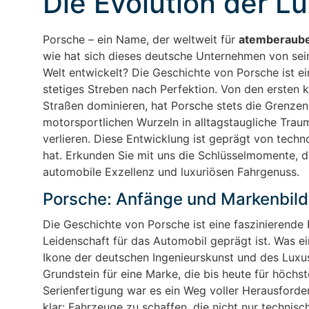
Die Evolution der 
Porsche – ein Name, der weltweit für
atemberaub
wie hat sich dieses deutsche Unternehmen von se
Welt entwickelt? Die Geschichte von Porsche ist ei
stetiges Streben nach Perfektion. Von den ersten k
Straßen dominieren, hat Porsche stets die Grenze
motorsportlichen Wurzeln in alltagstaugliche Trau
verlieren. Diese Entwicklung ist geprägt von techn
hat. Erkunden Sie mit uns die Schlüsselmomente, 
automobile Exzellenz und luxuriösen Fahrgenuss.
Porsche: Anfänge und Markenbil
Die Geschichte von Porsche ist eine faszinierende 
Leidenschaft für das Automobil geprägt ist. Was ein
Ikone der deutschen Ingenieurskunst und des Luxu
Grundstein für eine Marke, die bis heute für höchs
Serienfertigung war es ein Weg voller Herausforde
klar: Fahrzeuge zu schaffen, die nicht nur technis