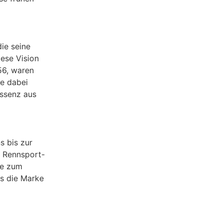
ie seine
iese Vision
56, waren
te dabei
Essenz aus
s bis zur
e Rennsport-
e zum
s die Marke