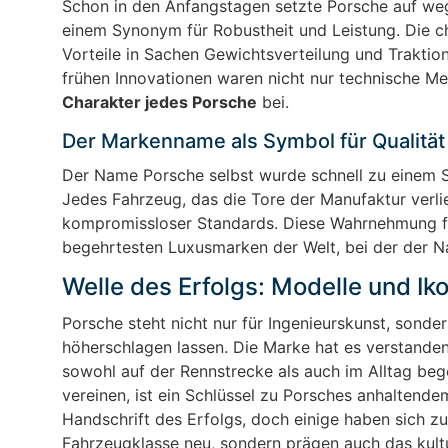
Schon in den Anfangstagen setzte Porsche auf we
einem Synonym für Robustheit und Leistung. Die c
Vorteile in Sachen Gewichtsverteilung und Traktio
frühen Innovationen waren nicht nur technische M
Charakter jedes Porsche
bei.
Der Markenname als Symbol für Qualität
Der Name Porsche selbst wurde schnell zu einem
Jedes Fahrzeug, das die Tore der Manufaktur verl
kompromissloser Standards. Diese Wahrnehmung fe
begehrtesten Luxusmarken der Welt, bei der der Na
Welle des Erfolgs: Modelle und Ik
Porsche steht nicht nur für Ingenieurskunst, sonde
höherschlagen lassen. Die Marke hat es verstand
sowohl auf der Rennstrecke als auch im Alltag bege
vereinen, ist ein Schlüssel zu Porsches anhaltend
Handschrift des Erfolgs, doch einige haben sich zu
Fahrzeugklasse neu, sondern prägen auch das kultu