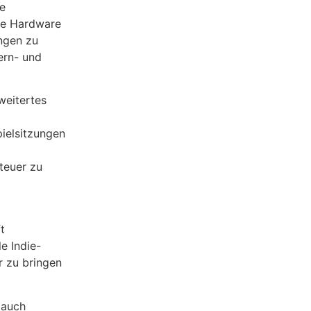
se
Die Hardware
ungen zu
ern- und
weitertes
ielsitzungen
teuer zu
t
e Indie-
r zu bringen
 auch