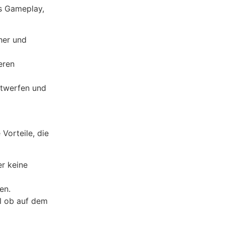
as Gameplay,
her und
eren
entwerfen und
Vorteile, die
er keine
en.
al ob auf dem