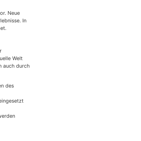
or. Neue
ebnisse. In
et.
r
uelle Welt
rn auch durch
en des
eingesetzt
 werden