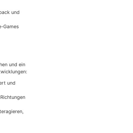
dback und
ie-Games
chen und ein
twicklungen:
ert und
 Richtungen
teragieren,