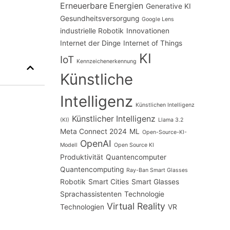
Erneuerbare Energien
Generative KI
Gesundheitsversorgung
Google Lens
industrielle Robotik
Innovationen
Internet der Dinge
Internet of Things
KI
IoT
Kennzeichenerkennung
Künstliche
Intelligenz
Künstlichen Intelligenz
Künstlicher Intelligenz
(KI)
Llama 3.2
Meta Connect 2024
ML
Open-Source-KI-
OpenAI
Modell
Open Source KI
Produktivität
Quantencomputer
Quantencomputing
Ray-Ban Smart Glasses
Robotik
Smart Cities
Smart Glasses
Sprachassistenten
Technologie
Virtual Reality
Technologien
VR