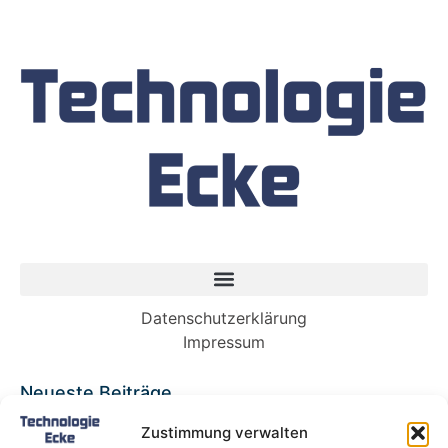
Datenschutzerklärung
Impressum
Neueste Beiträge
Babybett 90×200: Die perfekte Lösung für
Zustimmung verwalten