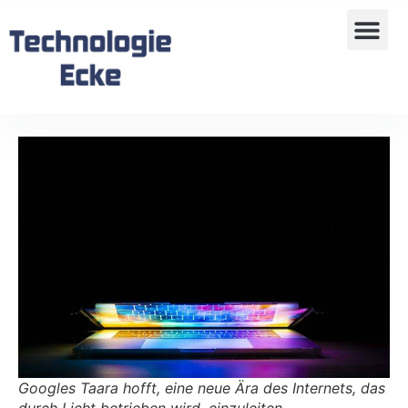
Googles Taara hofft, eine neue Ära des Internets, das
durch Licht betrieben wird, einzuleiten