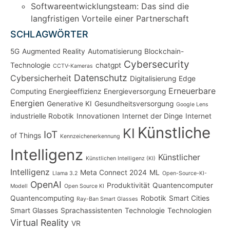
Softwareentwicklungsteam: Das sind die
langfristigen Vorteile einer Partnerschaft
SCHLAGWÖRTER
5G
Augmented Reality
Automatisierung
Blockchain-
Cybersecurity
Technologie
chatgpt
CCTV-Kameras
Datenschutz
Cybersicherheit
Digitalisierung
Edge
Erneuerbare
Computing
Energieeffizienz
Energieversorgung
Energien
Generative KI
Gesundheitsversorgung
Google Lens
industrielle Robotik
Innovationen
Internet der Dinge
Internet
Künstliche
KI
IoT
of Things
Kennzeichenerkennung
Intelligenz
Künstlicher
Künstlichen Intelligenz (KI)
Intelligenz
Meta Connect 2024
ML
Llama 3.2
Open-Source-KI-
OpenAI
Produktivität
Quantencomputer
Modell
Open Source KI
Quantencomputing
Robotik
Smart Cities
Ray-Ban Smart Glasses
Smart Glasses
Sprachassistenten
Technologie
Technologien
Virtual Reality
VR