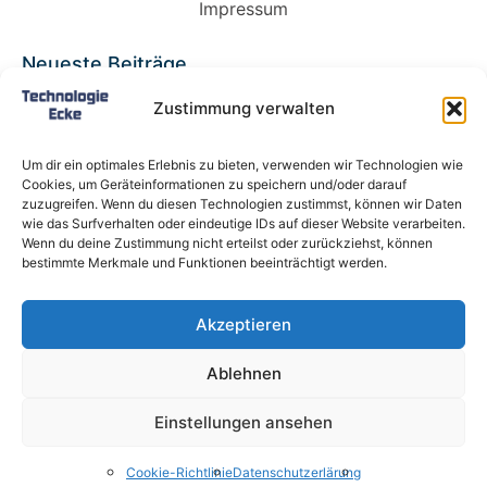
Impressum
Neueste Beiträge
Babybett 90×200: Die perfekte Lösung für
Zustimmung verwalten
wachsende Kinder und kleine Räume
Split-Klimaanlagen in Mietwohnungen: Warum
Um dir ein optimales Erlebnis zu bieten, verwenden wir Technologien wie
Deutschland endlich ein Recht auf Kühlung
Cookies, um Geräteinformationen zu speichern und/oder darauf
braucht
zuzugreifen. Wenn du diesen Technologien zustimmst, können wir Daten
wie das Surfverhalten oder eindeutige IDs auf dieser Website verarbeiten.
Schneckentempo: Die langsamsten Autos der
Wenn du deine Zustimmung nicht erteilst oder zurückziehst, können
Welt
bestimmte Merkmale und Funktionen beeinträchtigt werden.
Ein gefährlicher neuer Ort für Online-
Extremismus
Akzeptieren
Softwareentwicklungsteam: Das sind die
langfristigen Vorteile einer Partnerschaft
Ablehnen
Alle Rechte vorbehalten @ Technologie-Ecke.de
Einstellungen ansehen
Bildnachweis Pixabay & Shutterstock
Cookie-Richtlinie
Datenschutzerlärung