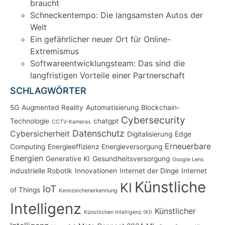
braucht
Schneckentempo: Die langsamsten Autos der
Welt
Ein gefährlicher neuer Ort für Online-
Extremismus
Softwareentwicklungsteam: Das sind die
langfristigen Vorteile einer Partnerschaft
SCHLAGWÖRTER
5G
Augmented Reality
Automatisierung
Blockchain-
Cybersecurity
Technologie
chatgpt
CCTV-Kameras
Datenschutz
Cybersicherheit
Digitalisierung
Edge
Erneuerbare
Computing
Energieeffizienz
Energieversorgung
Energien
Generative KI
Gesundheitsversorgung
Google Lens
industrielle Robotik
Innovationen
Internet der Dinge
Internet
Künstliche
KI
IoT
of Things
Kennzeichenerkennung
Intelligenz
Künstlicher
Künstlichen Intelligenz (KI)