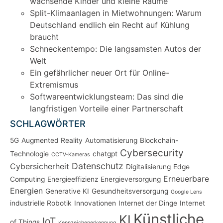
wachsende Kinder und kleine Räume
Split-Klimaanlagen in Mietwohnungen: Warum
Deutschland endlich ein Recht auf Kühlung
braucht
Schneckentempo: Die langsamsten Autos der
Welt
Ein gefährlicher neuer Ort für Online-
Extremismus
Softwareentwicklungsteam: Das sind die
langfristigen Vorteile einer Partnerschaft
SCHLAGWÖRTER
5G
Augmented Reality
Automatisierung
Blockchain-
Cybersecurity
Technologie
chatgpt
CCTV-Kameras
Datenschutz
Cybersicherheit
Digitalisierung
Edge
Erneuerbare
Computing
Energieeffizienz
Energieversorgung
Energien
Generative KI
Gesundheitsversorgung
Google Lens
industrielle Robotik
Innovationen
Internet der Dinge
Internet
Künstliche
KI
IoT
of Things
Kennzeichenerkennung