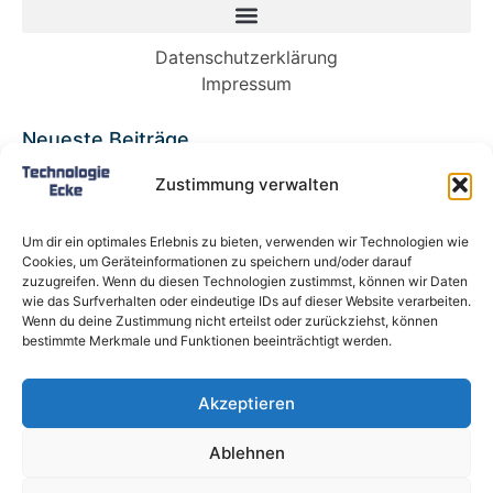
Datenschutzerklärung
Impressum
Neueste Beiträge
Babybett 90×200: Die perfekte Lösung für
Zustimmung verwalten
wachsende Kinder und kleine Räume
Split-Klimaanlagen in Mietwohnungen: Warum
Um dir ein optimales Erlebnis zu bieten, verwenden wir Technologien wie
Deutschland endlich ein Recht auf Kühlung
Cookies, um Geräteinformationen zu speichern und/oder darauf
braucht
zuzugreifen. Wenn du diesen Technologien zustimmst, können wir Daten
wie das Surfverhalten oder eindeutige IDs auf dieser Website verarbeiten.
Schneckentempo: Die langsamsten Autos der
Wenn du deine Zustimmung nicht erteilst oder zurückziehst, können
Welt
bestimmte Merkmale und Funktionen beeinträchtigt werden.
Ein gefährlicher neuer Ort für Online-
Extremismus
Akzeptieren
Softwareentwicklungsteam: Das sind die
langfristigen Vorteile einer Partnerschaft
Ablehnen