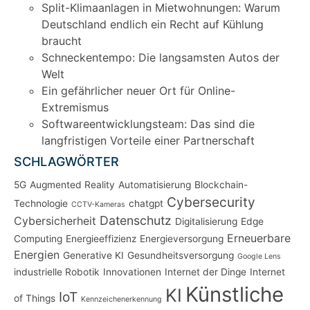
Split-Klimaanlagen in Mietwohnungen: Warum
Deutschland endlich ein Recht auf Kühlung
braucht
Schneckentempo: Die langsamsten Autos der
Welt
Ein gefährlicher neuer Ort für Online-
Extremismus
Softwareentwicklungsteam: Das sind die
langfristigen Vorteile einer Partnerschaft
SCHLAGWÖRTER
5G
Augmented Reality
Automatisierung
Blockchain-
Cybersecurity
Technologie
chatgpt
CCTV-Kameras
Datenschutz
Cybersicherheit
Digitalisierung
Edge
Erneuerbare
Computing
Energieeffizienz
Energieversorgung
Energien
Generative KI
Gesundheitsversorgung
Google Lens
industrielle Robotik
Innovationen
Internet der Dinge
Internet
Künstliche
KI
IoT
of Things
Kennzeichenerkennung