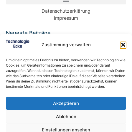
Datenschutzerklärung
Impressum
Neueste Beiträge
Babybett 90×200: Die perfekte Lösung für
Zustimmung verwalten
wachsende Kinder und kleine Räume
Split-Klimaanlagen in Mietwohnungen: Warum
Um dir ein optimales Erlebnis zu bieten, verwenden wir Technologien wie
Deutschland endlich ein Recht auf Kühlung
Cookies, um Geräteinformationen zu speichern und/oder darauf
braucht
zuzugreifen. Wenn du diesen Technologien zustimmst, können wir Daten
wie das Surfverhalten oder eindeutige IDs auf dieser Website verarbeiten.
Schneckentempo: Die langsamsten Autos der
Wenn du deine Zustimmung nicht erteilst oder zurückziehst, können
Welt
bestimmte Merkmale und Funktionen beeinträchtigt werden.
Ein gefährlicher neuer Ort für Online-
Extremismus
Akzeptieren
Softwareentwicklungsteam: Das sind die
langfristigen Vorteile einer Partnerschaft
Ablehnen
Alle Rechte vorbehalten @ Technologie-Ecke.de
Einstellungen ansehen