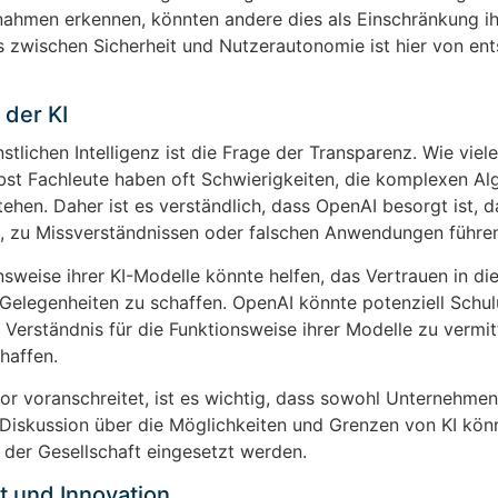
ahmen erkennen, könnten andere dies als Einschränkung ih
s zwischen Sicherheit und Nutzerautonomie ist hier von en
 der KI
tlichen Intelligenz ist die Frage der Transparenz. Wie vie
elbst Fachleute haben oft Schwierigkeiten, die komplexen A
tehen. Daher ist es verständlich, dass OpenAI besorgt ist, d
en, zu Missverständnissen oder falschen Anwendungen führe
sweise ihrer KI-Modelle könnte helfen, das Vertrauen in di
 Gelegenheiten zu schaffen. OpenAI könnte potenziell Schu
Verständnis für die Funktionsweise ihrer Modelle zu vermit
haffen.
zuvor voranschreitet, ist es wichtig, dass sowohl Unternehmen
e Diskussion über die Möglichkeiten und Grenzen von KI kön
 der Gesellschaft eingesetzt werden.
t und Innovation