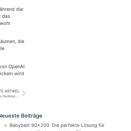
Während die
d das
owohl
säumen, die
le
t von OpenAI
ickeln wird
E ARTIKEL
Entdecken Sie den Copilot+ PC: Microsofts neue KI-gestützte Laptop-Technologie
Neueste Beiträge
Babybett 90×200: Die perfekte Lösung für