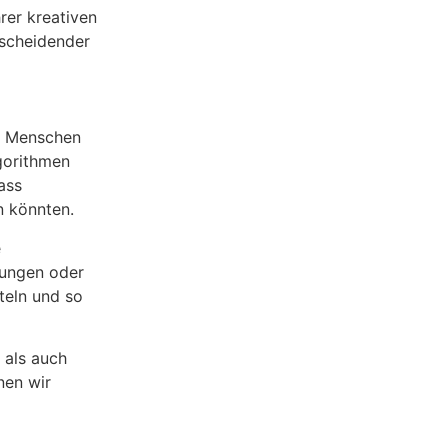
rer kreativen
tscheidender
le Menschen
lgorithmen
ass
n könnten.
e
lungen oder
teln und so
 als auch
nen wir