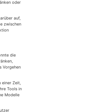
ränken oder
arüber auf,
nze zwischen
ktion
önnte die
ränken,
es Vorgehen
einer Zeit,
hre Tools in
ne Modelle
utzer