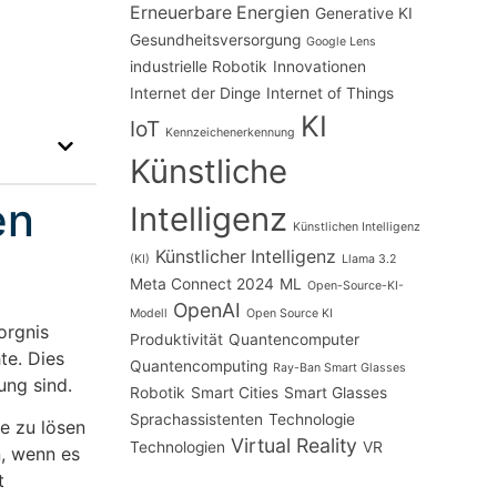
Erneuerbare Energien
Generative KI
Gesundheitsversorgung
Google Lens
industrielle Robotik
Innovationen
Internet der Dinge
Internet of Things
KI
IoT
Kennzeichenerkennung
Künstliche
en
Intelligenz
Künstlichen Intelligenz
Künstlicher Intelligenz
(KI)
Llama 3.2
Meta Connect 2024
ML
Open-Source-KI-
OpenAI
Modell
Open Source KI
orgnis
Produktivität
Quantencomputer
te. Dies
Quantencomputing
Ray-Ban Smart Glasses
ung sind.
Robotik
Smart Cities
Smart Glasses
Sprachassistenten
Technologie
e zu lösen
Virtual Reality
Technologien
VR
, wenn es
t