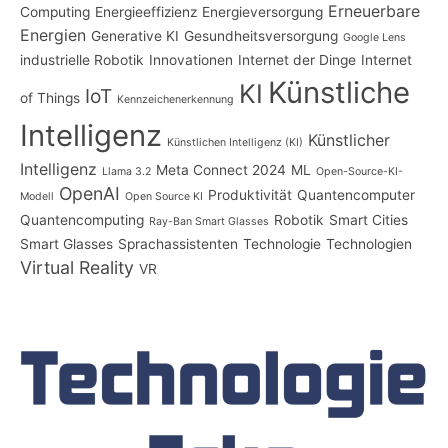
Erneuerbare
Computing
Energieeffizienz
Energieversorgung
Energien
Generative KI
Gesundheitsversorgung
Google Lens
industrielle Robotik
Innovationen
Internet der Dinge
Internet
Künstliche
KI
IoT
of Things
Kennzeichenerkennung
Intelligenz
Künstlicher
Künstlichen Intelligenz (KI)
Intelligenz
Meta Connect 2024
ML
Llama 3.2
Open-Source-KI-
OpenAI
Produktivität
Quantencomputer
Modell
Open Source KI
Quantencomputing
Robotik
Smart Cities
Ray-Ban Smart Glasses
Smart Glasses
Sprachassistenten
Technologie
Technologien
Virtual Reality
VR