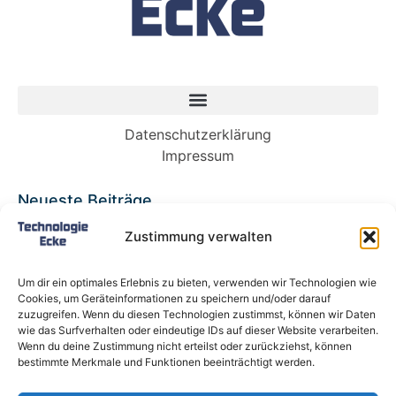
Datenschutzerklärung
Impressum
Neueste Beiträge
Babybett 90×200: Die perfekte Lösung für
Zustimmung verwalten
wachsende Kinder und kleine Räume
Split-Klimaanlagen in Mietwohnungen: Warum
Um dir ein optimales Erlebnis zu bieten, verwenden wir Technologien wie
Deutschland endlich ein Recht auf Kühlung
Cookies, um Geräteinformationen zu speichern und/oder darauf
braucht
zuzugreifen. Wenn du diesen Technologien zustimmst, können wir Daten
wie das Surfverhalten oder eindeutige IDs auf dieser Website verarbeiten.
Schneckentempo: Die langsamsten Autos der
Wenn du deine Zustimmung nicht erteilst oder zurückziehst, können
Welt
bestimmte Merkmale und Funktionen beeinträchtigt werden.
Ein gefährlicher neuer Ort für Online-