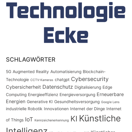
SCHLAGWÖRTER
5G
Augmented Reality
Automatisierung
Blockchain-
Cybersecurity
Technologie
chatgpt
CCTV-Kameras
Datenschutz
Cybersicherheit
Digitalisierung
Edge
Erneuerbare
Computing
Energieeffizienz
Energieversorgung
Energien
Generative KI
Gesundheitsversorgung
Google Lens
industrielle Robotik
Innovationen
Internet der Dinge
Internet
Künstliche
KI
IoT
of Things
Kennzeichenerkennung
Intelligenz