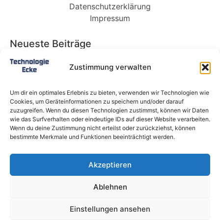
Datenschutzerklärung
Impressum
Neueste Beiträge
Babybett 90×200: Die perfekte Lösung für
Zustimmung verwalten
wachsende Kinder und kleine Räume
Split-Klimaanlagen in Mietwohnungen: Warum
Um dir ein optimales Erlebnis zu bieten, verwenden wir Technologien wie
Deutschland endlich ein Recht auf Kühlung
Cookies, um Geräteinformationen zu speichern und/oder darauf
braucht
zuzugreifen. Wenn du diesen Technologien zustimmst, können wir Daten
wie das Surfverhalten oder eindeutige IDs auf dieser Website verarbeiten.
Schneckentempo: Die langsamsten Autos der
Wenn du deine Zustimmung nicht erteilst oder zurückziehst, können
Welt
bestimmte Merkmale und Funktionen beeinträchtigt werden.
Ein gefährlicher neuer Ort für Online-
Extremismus
Akzeptieren
Softwareentwicklungsteam: Das sind die
langfristigen Vorteile einer Partnerschaft
Ablehnen
Alle Rechte vorbehalten @ Technologie-Ecke.de
Einstellungen ansehen