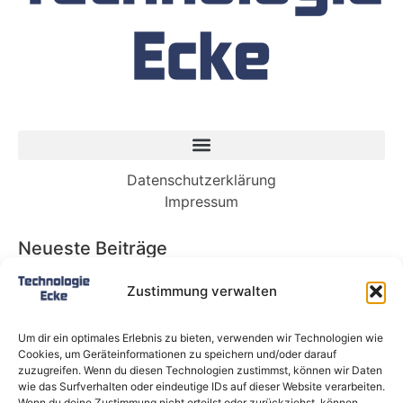
Datenschutzerklärung
Impressum
Neueste Beiträge
Babybett 90×200: Die perfekte Lösung für
Zustimmung verwalten
wachsende Kinder und kleine Räume
Split-Klimaanlagen in Mietwohnungen: Warum
Um dir ein optimales Erlebnis zu bieten, verwenden wir Technologien wie
Deutschland endlich ein Recht auf Kühlung
Cookies, um Geräteinformationen zu speichern und/oder darauf
braucht
zuzugreifen. Wenn du diesen Technologien zustimmst, können wir Daten
wie das Surfverhalten oder eindeutige IDs auf dieser Website verarbeiten.
Schneckentempo: Die langsamsten Autos der
Wenn du deine Zustimmung nicht erteilst oder zurückziehst, können