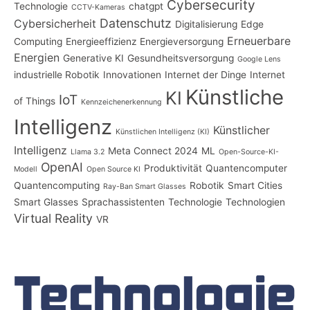
Cybersecurity
Technologie
chatgpt
CCTV-Kameras
Datenschutz
Cybersicherheit
Digitalisierung
Edge
Erneuerbare
Computing
Energieeffizienz
Energieversorgung
Energien
Generative KI
Gesundheitsversorgung
Google Lens
industrielle Robotik
Innovationen
Internet der Dinge
Internet
Künstliche
KI
IoT
of Things
Kennzeichenerkennung
Intelligenz
Künstlicher
Künstlichen Intelligenz (KI)
Intelligenz
Meta Connect 2024
ML
Llama 3.2
Open-Source-KI-
OpenAI
Produktivität
Quantencomputer
Modell
Open Source KI
Quantencomputing
Robotik
Smart Cities
Ray-Ban Smart Glasses
Smart Glasses
Sprachassistenten
Technologie
Technologien
Virtual Reality
VR