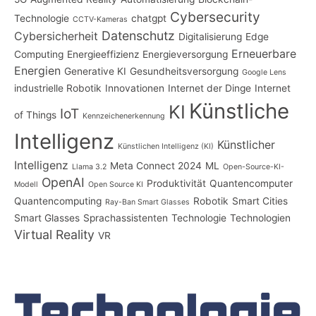
Cybersecurity
Technologie
chatgpt
CCTV-Kameras
Datenschutz
Cybersicherheit
Digitalisierung
Edge
Erneuerbare
Computing
Energieeffizienz
Energieversorgung
Energien
Generative KI
Gesundheitsversorgung
Google Lens
industrielle Robotik
Innovationen
Internet der Dinge
Internet
Künstliche
KI
IoT
of Things
Kennzeichenerkennung
Intelligenz
Künstlicher
Künstlichen Intelligenz (KI)
Intelligenz
Meta Connect 2024
ML
Llama 3.2
Open-Source-KI-
OpenAI
Produktivität
Quantencomputer
Modell
Open Source KI
Quantencomputing
Robotik
Smart Cities
Ray-Ban Smart Glasses
Smart Glasses
Sprachassistenten
Technologie
Technologien
Virtual Reality
VR