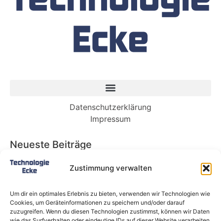
Datenschutzerklärung
Impressum
Neueste Beiträge
Babybett 90×200: Die perfekte Lösung für
Zustimmung verwalten
wachsende Kinder und kleine Räume
Split-Klimaanlagen in Mietwohnungen: Warum
Um dir ein optimales Erlebnis zu bieten, verwenden wir Technologien wie
Deutschland endlich ein Recht auf Kühlung
Cookies, um Geräteinformationen zu speichern und/oder darauf
braucht
zuzugreifen. Wenn du diesen Technologien zustimmst, können wir Daten
wie das Surfverhalten oder eindeutige IDs auf dieser Website verarbeiten.