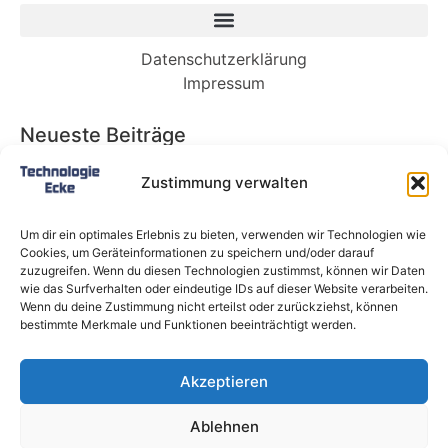
Datenschutzerklärung
Impressum
Neueste Beiträge
Babybett 90×200: Die perfekte Lösung für
Zustimmung verwalten
wachsende Kinder und kleine Räume
Split-Klimaanlagen in Mietwohnungen: Warum
Um dir ein optimales Erlebnis zu bieten, verwenden wir Technologien wie
Deutschland endlich ein Recht auf Kühlung
Cookies, um Geräteinformationen zu speichern und/oder darauf
braucht
zuzugreifen. Wenn du diesen Technologien zustimmst, können wir Daten
wie das Surfverhalten oder eindeutige IDs auf dieser Website verarbeiten.
Schneckentempo: Die langsamsten Autos der
Wenn du deine Zustimmung nicht erteilst oder zurückziehst, können
Welt
bestimmte Merkmale und Funktionen beeinträchtigt werden.
Ein gefährlicher neuer Ort für Online-
Extremismus
Akzeptieren
Softwareentwicklungsteam: Das sind die
langfristigen Vorteile einer Partnerschaft
Ablehnen