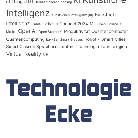
KI
IoT
of Things
Kennzeichenerkennung
Intelligenz
Künstlicher
Künstlichen Intelligenz (KI)
Intelligenz
Meta Connect 2024
ML
Llama 3.2
Open-Source-KI-
OpenAI
Produktivität
Quantencomputer
Modell
Open Source KI
Quantencomputing
Robotik
Smart Cities
Ray-Ban Smart Glasses
Smart Glasses
Sprachassistenten
Technologie
Technologien
Virtual Reality
VR