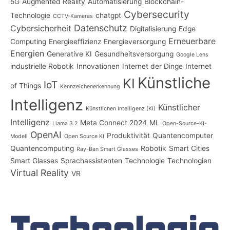
5G
Augmented Reality
Automatisierung
Blockchain-
Cybersecurity
Technologie
chatgpt
CCTV-Kameras
Datenschutz
Cybersicherheit
Digitalisierung
Edge
Erneuerbare
Computing
Energieeffizienz
Energieversorgung
Energien
Generative KI
Gesundheitsversorgung
Google Lens
industrielle Robotik
Innovationen
Internet der Dinge
Internet
Künstliche
KI
IoT
of Things
Kennzeichenerkennung
Intelligenz
Künstlicher
Künstlichen Intelligenz (KI)
Intelligenz
Meta Connect 2024
ML
Llama 3.2
Open-Source-KI-
OpenAI
Produktivität
Quantencomputer
Modell
Open Source KI
Quantencomputing
Robotik
Smart Cities
Ray-Ban Smart Glasses
Smart Glasses
Sprachassistenten
Technologie
Technologien
Virtual Reality
VR