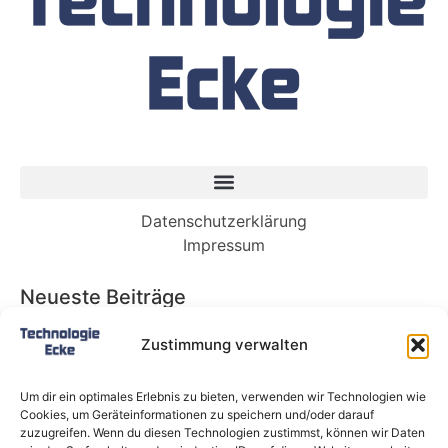
Datenschutzerklärung
Impressum
Neueste Beiträge
Babybett 90×200: Die perfekte Lösung für
Zustimmung verwalten
wachsende Kinder und kleine Räume
Split-Klimaanlagen in Mietwohnungen: Warum
Um dir ein optimales Erlebnis zu bieten, verwenden wir Technologien wie
Deutschland endlich ein Recht auf Kühlung
Cookies, um Geräteinformationen zu speichern und/oder darauf
braucht
zuzugreifen. Wenn du diesen Technologien zustimmst, können wir Daten