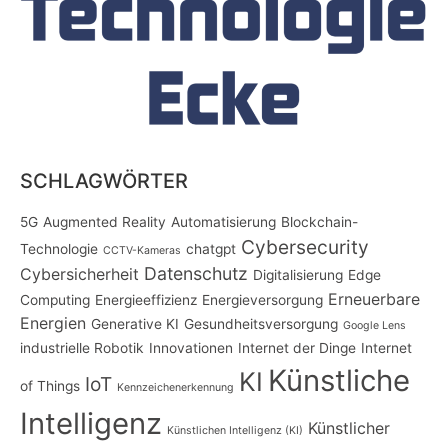
SCHLAGWÖRTER
5G
Augmented Reality
Automatisierung
Blockchain-
Cybersecurity
Technologie
chatgpt
CCTV-Kameras
Datenschutz
Cybersicherheit
Digitalisierung
Edge
Erneuerbare
Computing
Energieeffizienz
Energieversorgung
Energien
Generative KI
Gesundheitsversorgung
Google Lens
industrielle Robotik
Innovationen
Internet der Dinge
Internet
Künstliche
KI
IoT
of Things
Kennzeichenerkennung
Intelligenz
Künstlicher
Künstlichen Intelligenz (KI)