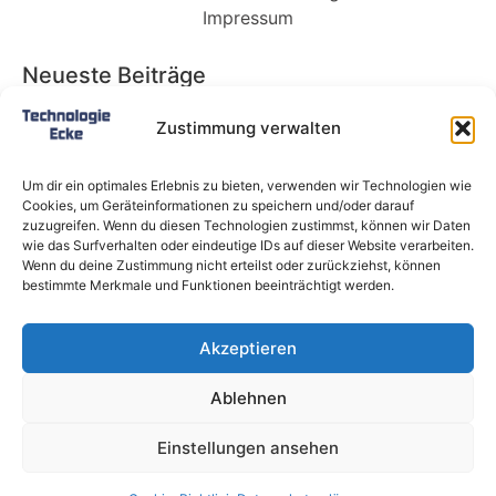
Impressum
Neueste Beiträge
Babybett 90×200: Die perfekte Lösung für
Zustimmung verwalten
wachsende Kinder und kleine Räume
Split-Klimaanlagen in Mietwohnungen: Warum
Um dir ein optimales Erlebnis zu bieten, verwenden wir Technologien wie
Deutschland endlich ein Recht auf Kühlung
Cookies, um Geräteinformationen zu speichern und/oder darauf
braucht
zuzugreifen. Wenn du diesen Technologien zustimmst, können wir Daten
wie das Surfverhalten oder eindeutige IDs auf dieser Website verarbeiten.
Schneckentempo: Die langsamsten Autos der
Wenn du deine Zustimmung nicht erteilst oder zurückziehst, können
Welt
bestimmte Merkmale und Funktionen beeinträchtigt werden.
Ein gefährlicher neuer Ort für Online-
Extremismus
Akzeptieren
Softwareentwicklungsteam: Das sind die
langfristigen Vorteile einer Partnerschaft
Ablehnen
Alle Rechte vorbehalten @ Technologie-Ecke.de
Einstellungen ansehen
Bildnachweis Pixabay & Shutterstock