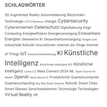
SCHLAGWÖRTER
5G
Augmented Reality
Automatisierung
Blockchain-
Cybersecurity
Technologie
chatgpt
CCTV-Kameras
Datenschutz
Cybersicherheit
Digitalisierung
Edge
Erneuerbare
Computing
Energieeffizienz
Energieversorgung
Energien
Generative KI
Gesundheitsversorgung
Google Lens
industrielle Robotik
Innovationen
Internet der Dinge
Internet
Künstliche
KI
IoT
of Things
Kennzeichenerkennung
Intelligenz
Künstlicher
Künstlichen Intelligenz (KI)
Intelligenz
Meta Connect 2024
ML
Llama 3.2
Open-Source-KI-
OpenAI
Produktivität
Quantencomputer
Modell
Open Source KI
Quantencomputing
Robotik
Smart Cities
Ray-Ban Smart Glasses
Smart Glasses
Sprachassistenten
Technologie
Technologien
Virtual Reality
VR