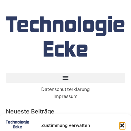
Datenschutzerklärung
Impressum
Neueste Beiträge
Babybett 90×200: Die perfekte Lösung für
Zustimmung verwalten
wachsende Kinder und kleine Räume