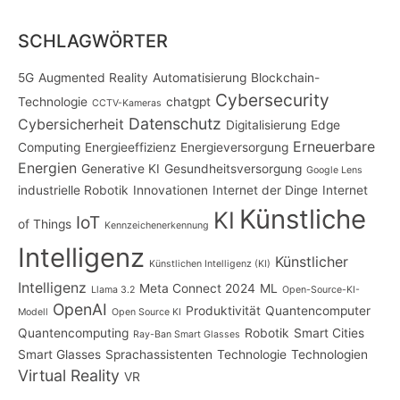
SCHLAGWÖRTER
5G
Augmented Reality
Automatisierung
Blockchain-
Cybersecurity
Technologie
chatgpt
CCTV-Kameras
Datenschutz
Cybersicherheit
Digitalisierung
Edge
Erneuerbare
Computing
Energieeffizienz
Energieversorgung
Energien
Generative KI
Gesundheitsversorgung
Google Lens
industrielle Robotik
Innovationen
Internet der Dinge
Internet
Künstliche
KI
IoT
of Things
Kennzeichenerkennung
Intelligenz
Künstlicher
Künstlichen Intelligenz (KI)
Intelligenz
Meta Connect 2024
ML
Llama 3.2
Open-Source-KI-
OpenAI
Produktivität
Quantencomputer
Modell
Open Source KI
Quantencomputing
Robotik
Smart Cities
Ray-Ban Smart Glasses
Smart Glasses
Sprachassistenten
Technologie
Technologien
Virtual Reality
VR