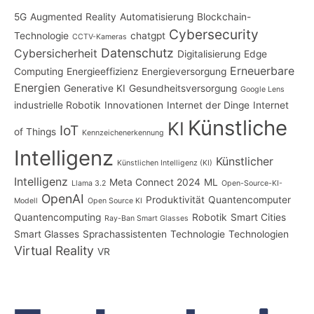
5G
Augmented Reality
Automatisierung
Blockchain-
Cybersecurity
Technologie
chatgpt
CCTV-Kameras
Datenschutz
Cybersicherheit
Digitalisierung
Edge
Erneuerbare
Computing
Energieeffizienz
Energieversorgung
Energien
Generative KI
Gesundheitsversorgung
Google Lens
industrielle Robotik
Innovationen
Internet der Dinge
Internet
Künstliche
KI
IoT
of Things
Kennzeichenerkennung
Intelligenz
Künstlicher
Künstlichen Intelligenz (KI)
Intelligenz
Meta Connect 2024
ML
Llama 3.2
Open-Source-KI-
OpenAI
Produktivität
Quantencomputer
Modell
Open Source KI
Quantencomputing
Robotik
Smart Cities
Ray-Ban Smart Glasses
Smart Glasses
Sprachassistenten
Technologie
Technologien
Virtual Reality
VR