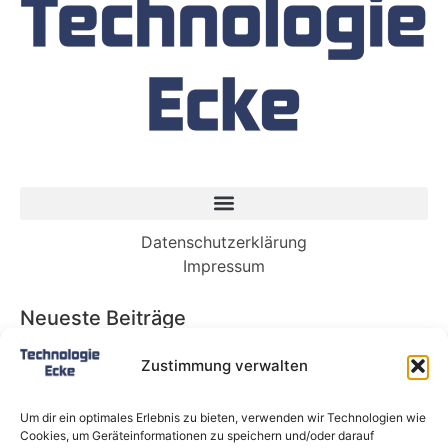
Datenschutzerklärung
Impressum
Neueste Beiträge
Babybett 90×200: Die perfekte Lösung für
Zustimmung verwalten
wachsende Kinder und kleine Räume
Split-Klimaanlagen in Mietwohnungen: Warum
Um dir ein optimales Erlebnis zu bieten, verwenden wir Technologien wie
Deutschland endlich ein Recht auf Kühlung
Cookies, um Geräteinformationen zu speichern und/oder darauf