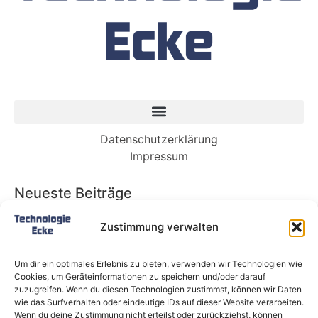
Datenschutzerklärung
Impressum
Neueste Beiträge
Babybett 90×200: Die perfekte Lösung für
Zustimmung verwalten
wachsende Kinder und kleine Räume
Split-Klimaanlagen in Mietwohnungen: Warum
Um dir ein optimales Erlebnis zu bieten, verwenden wir Technologien wie
Deutschland endlich ein Recht auf Kühlung
Cookies, um Geräteinformationen zu speichern und/oder darauf
braucht
zuzugreifen. Wenn du diesen Technologien zustimmst, können wir Daten
wie das Surfverhalten oder eindeutige IDs auf dieser Website verarbeiten.
Schneckentempo: Die langsamsten Autos der
Wenn du deine Zustimmung nicht erteilst oder zurückziehst, können