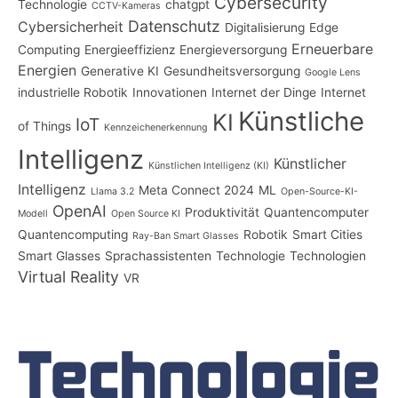
Cybersecurity
Technologie
chatgpt
CCTV-Kameras
Datenschutz
Cybersicherheit
Digitalisierung
Edge
Erneuerbare
Computing
Energieeffizienz
Energieversorgung
Energien
Generative KI
Gesundheitsversorgung
Google Lens
industrielle Robotik
Innovationen
Internet der Dinge
Internet
Künstliche
KI
IoT
of Things
Kennzeichenerkennung
Intelligenz
Künstlicher
Künstlichen Intelligenz (KI)
Intelligenz
Meta Connect 2024
ML
Llama 3.2
Open-Source-KI-
OpenAI
Produktivität
Quantencomputer
Modell
Open Source KI
Quantencomputing
Robotik
Smart Cities
Ray-Ban Smart Glasses
Smart Glasses
Sprachassistenten
Technologie
Technologien
Virtual Reality
VR