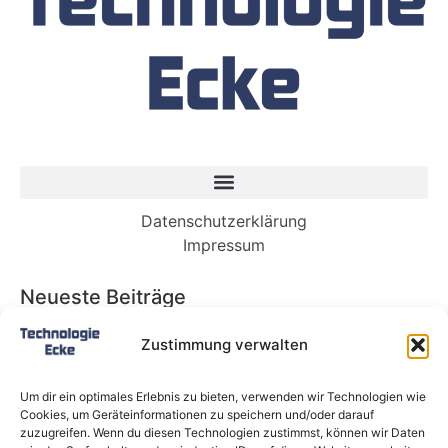
Datenschutzerklärung
Impressum
Neueste Beiträge
Babybett 90×200: Die perfekte Lösung für
Zustimmung verwalten
wachsende Kinder und kleine Räume
Split-Klimaanlagen in Mietwohnungen: Warum
Um dir ein optimales Erlebnis zu bieten, verwenden wir Technologien wie
Deutschland endlich ein Recht auf Kühlung
Cookies, um Geräteinformationen zu speichern und/oder darauf
braucht
zuzugreifen. Wenn du diesen Technologien zustimmst, können wir Daten