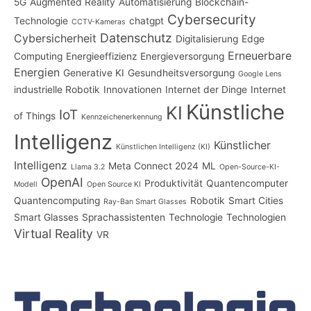
5G
Augmented Reality
Automatisierung
Blockchain-
Cybersecurity
Technologie
chatgpt
CCTV-Kameras
Datenschutz
Cybersicherheit
Digitalisierung
Edge
Erneuerbare
Computing
Energieeffizienz
Energieversorgung
Energien
Generative KI
Gesundheitsversorgung
Google Lens
industrielle Robotik
Innovationen
Internet der Dinge
Internet
Künstliche
KI
IoT
of Things
Kennzeichenerkennung
Intelligenz
Künstlicher
Künstlichen Intelligenz (KI)
Intelligenz
Meta Connect 2024
ML
Llama 3.2
Open-Source-KI-
OpenAI
Produktivität
Quantencomputer
Modell
Open Source KI
Quantencomputing
Robotik
Smart Cities
Ray-Ban Smart Glasses
Smart Glasses
Sprachassistenten
Technologie
Technologien
Virtual Reality
VR