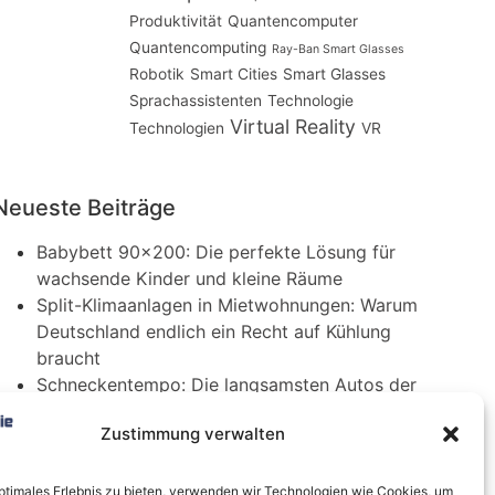
Produktivität
Quantencomputer
Quantencomputing
Ray-Ban Smart Glasses
Robotik
Smart Cities
Smart Glasses
Sprachassistenten
Technologie
Virtual Reality
Technologien
VR
Neueste Beiträge
Babybett 90×200: Die perfekte Lösung für
wachsende Kinder und kleine Räume
Split-Klimaanlagen in Mietwohnungen: Warum
Deutschland endlich ein Recht auf Kühlung
braucht
Schneckentempo: Die langsamsten Autos der
Welt
Zustimmung verwalten
Ein gefährlicher neuer Ort für Online-
Extremismus
Softwareentwicklungsteam: Das sind die
optimales Erlebnis zu bieten, verwenden wir Technologien wie Cookies, um