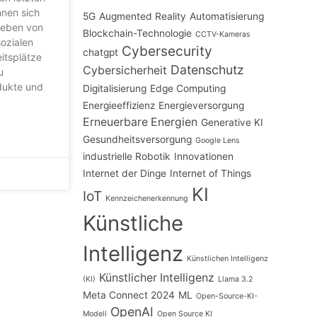
hnen sich
5G
Augmented Reality
Automatisierung
 Leben von
Blockchain-Technologie
CCTV-Kameras
ozialen
Cybersecurity
chatgpt
itsplätze
Datenschutz
Cybersicherheit
u
dukte und
Digitalisierung
Edge Computing
Energieeffizienz
Energieversorgung
Erneuerbare Energien
Generative KI
Gesundheitsversorgung
Google Lens
industrielle Robotik
Innovationen
Internet der Dinge
Internet of Things
KI
IoT
Kennzeichenerkennung
Künstliche
Intelligenz
Künstlichen Intelligenz
Künstlicher Intelligenz
(KI)
Llama 3.2
Meta Connect 2024
ML
Open-Source-KI-
OpenAI
Modell
Open Source KI