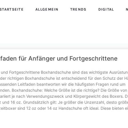
STARTSEITE
ALLGEMEIN
TRENDS
DIGITAL
tfaden für Anfänger und Fortgeschrittene
r und Fortgeschrittene Boxhandschuhe sind das wichtigste Ausrüstu
hl der richtigen Boxhandschuhe ist entscheidend für den Schutz der 
fassenden Leitfaden beantworten wir die häufigsten Fragen rund um
inden. Boxhandschuhe: Welche Größe ist die richtige? Die Größe von
riiert je nach Verwendungszweck und Körpergewicht des Boxers. D
z und 16 oz. Grundsätzlich gilt: Je größer die Unzenzahl, desto größ
eitboxer sind 12 oz oder 14 oz Handschuhe oft ideal. Diese bieten e