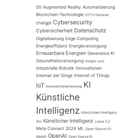
5G
Augmented Reality
Automatisierung
Blockchain-Technologie
CCTV-Kameras
Cybersecurity
chatgpt
Datenschutz
Cybersicherheit
Digitalisierung
Edge Computing
Energieeffizienz
Energieversorgung
Erneuerbare Energien
Generative KI
Gesundheitsversorgung
Google Lens
industrielle Robotik
Innovationen
Internet der Dinge
Internet of Things
KI
IoT
Kennzeichenerkennung
Künstliche
Intelligenz
Künstlichen Intelligenz
Künstlicher Intelligenz
(KI)
Llama 3.2
Meta Connect 2024
ML
Open-Source-KI-
OpenAI
Modell
Open Source KI