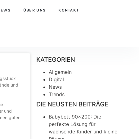
NEWS
ÜBER UNS
KONTAKT
KATEGORIEN
Allgemein
ngsstück
Digital
Hände und
News
Trends
DIE NEUSTEN BEITRÄGE
ie
er und
Babybett 90×200: Die
inen guten
perfekte Lösung für
wachsende Kinder und kleine