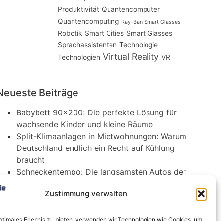
Produktivität
Quantencomputer
Quantencomputing
Ray-Ban Smart Glasses
Robotik
Smart Cities
Smart Glasses
Sprachassistenten
Technologie
Virtual Reality
Technologien
VR
Neueste Beiträge
Babybett 90×200: Die perfekte Lösung für
wachsende Kinder und kleine Räume
Split-Klimaanlagen in Mietwohnungen: Warum
Deutschland endlich ein Recht auf Kühlung
braucht
Schneckentempo: Die langsamsten Autos der
Welt
Zustimmung verwalten
Ein gefährlicher neuer Ort für Online-
Extremismus
Softwareentwicklungsteam: Das sind die
optimales Erlebnis zu bieten, verwenden wir Technologien wie Cookies, um