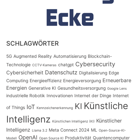
SCHLAGWÖRTER
5G
Augmented Reality
Automatisierung
Blockchain-
Cybersecurity
Technologie
chatgpt
CCTV-Kameras
Datenschutz
Cybersicherheit
Digitalisierung
Edge
Erneuerbare
Computing
Energieeffizienz
Energieversorgung
Energien
Generative KI
Gesundheitsversorgung
Google Lens
industrielle Robotik
Innovationen
Internet der Dinge
Internet
Künstliche
KI
IoT
of Things
Kennzeichenerkennung
Intelligenz
Künstlicher
Künstlichen Intelligenz (KI)
Intelligenz
Meta Connect 2024
ML
Llama 3.2
Open-Source-KI-
OpenAI
Produktivität
Quantencomputer
Modell
Open Source KI