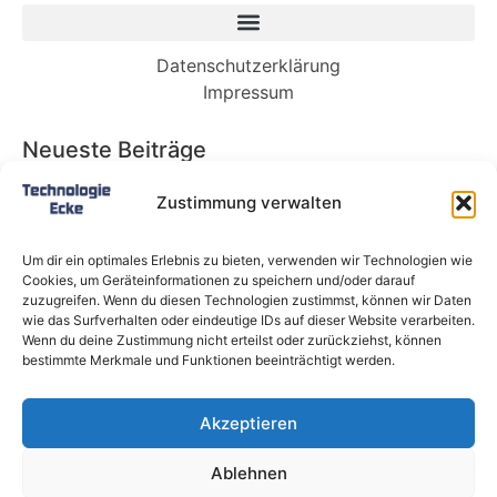
Datenschutzerklärung
Impressum
Neueste Beiträge
Babybett 90×200: Die perfekte Lösung für
Zustimmung verwalten
wachsende Kinder und kleine Räume
Split-Klimaanlagen in Mietwohnungen: Warum
Um dir ein optimales Erlebnis zu bieten, verwenden wir Technologien wie
Deutschland endlich ein Recht auf Kühlung
Cookies, um Geräteinformationen zu speichern und/oder darauf
braucht
zuzugreifen. Wenn du diesen Technologien zustimmst, können wir Daten
wie das Surfverhalten oder eindeutige IDs auf dieser Website verarbeiten.
Schneckentempo: Die langsamsten Autos der
Wenn du deine Zustimmung nicht erteilst oder zurückziehst, können
Welt
bestimmte Merkmale und Funktionen beeinträchtigt werden.
Ein gefährlicher neuer Ort für Online-
Extremismus
Akzeptieren
Softwareentwicklungsteam: Das sind die
langfristigen Vorteile einer Partnerschaft
Ablehnen