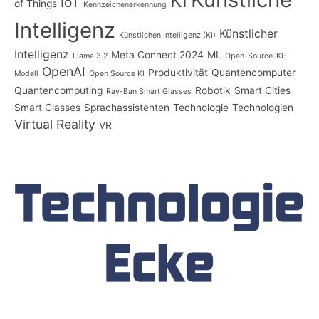
KI
IoT
of Things
Kennzeichenerkennung
Intelligenz
Künstlicher
Künstlichen Intelligenz (KI)
Intelligenz
Meta Connect 2024
ML
Llama 3.2
Open-Source-KI-
OpenAI
Produktivität
Quantencomputer
Modell
Open Source KI
Quantencomputing
Robotik
Smart Cities
Ray-Ban Smart Glasses
Smart Glasses
Sprachassistenten
Technologie
Technologien
Virtual Reality
VR