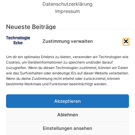
Datenschutzerklärung
Impressum
Neueste Beiträge
Babybett 90×200: Die perfekte Lösung für
Zustimmung verwalten
wachsende Kinder und kleine Räume
Split-Klimaanlagen in Mietwohnungen: Warum
Um dir ein optimales Erlebnis zu bieten, verwenden wir Technologien wie
Deutschland endlich ein Recht auf Kühlung
Cookies, um Geräteinformationen zu speichern und/oder darauf
braucht
zuzugreifen. Wenn du diesen Technologien zustimmst, können wir Daten
wie das Surfverhalten oder eindeutige IDs auf dieser Website verarbeiten.
Schneckentempo: Die langsamsten Autos der
Wenn du deine Zustimmung nicht erteilst oder zurückziehst, können
Welt
bestimmte Merkmale und Funktionen beeinträchtigt werden.
Ein gefährlicher neuer Ort für Online-
Extremismus
Akzeptieren
Softwareentwicklungsteam: Das sind die
langfristigen Vorteile einer Partnerschaft
Ablehnen
Alle Rechte vorbehalten @ Technologie-Ecke.de
Einstellungen ansehen