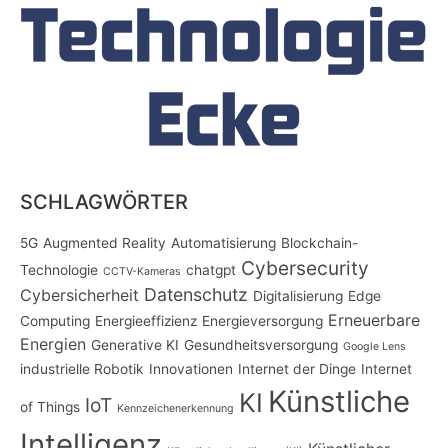
SCHLAGWÖRTER
5G
Augmented Reality
Automatisierung
Blockchain-
Cybersecurity
Technologie
chatgpt
CCTV-Kameras
Datenschutz
Cybersicherheit
Digitalisierung
Edge
Erneuerbare
Computing
Energieeffizienz
Energieversorgung
Energien
Generative KI
Gesundheitsversorgung
Google Lens
industrielle Robotik
Innovationen
Internet der Dinge
Internet
Künstliche
KI
IoT
of Things
Kennzeichenerkennung
Intelligenz