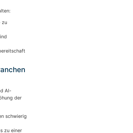
lten:
 zu
sind
bereitschaft
ranchen
d AI-
höhung der
en schwierig
s zu einer