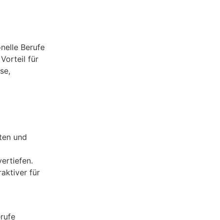
nelle Berufe
orteil für
se,
ten und
ertiefen.
ktiver für
erufe