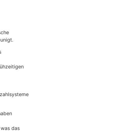
sche
unigt.
s
ühzeitigen
ezahlsysteme
haben
, was das