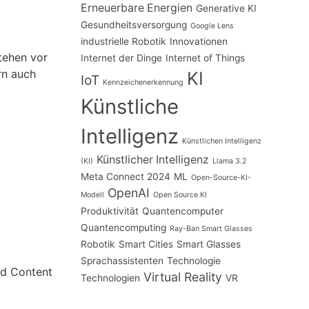
Erneuerbare Energien
Generative KI
Gesundheitsversorgung
Google Lens
industrielle Robotik
Innovationen
stehen vor
Internet der Dinge
Internet of Things
rn auch
KI
IoT
Kennzeichenerkennung
Künstliche
Intelligenz
Künstlichen Intelligenz
Künstlicher Intelligenz
(KI)
Llama 3.2
Meta Connect 2024
ML
Open-Source-KI-
OpenAI
Modell
Open Source KI
Produktivität
Quantencomputer
Quantencomputing
Ray-Ban Smart Glasses
Robotik
Smart Cities
Smart Glasses
Sprachassistenten
Technologie
nd Content
Virtual Reality
Technologien
VR