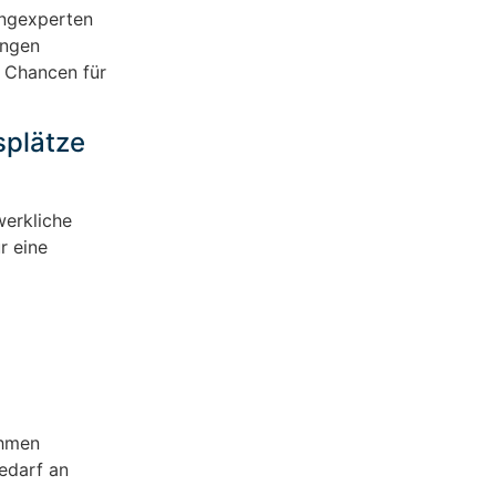
ingexperten
ungen
 Chancen für
splätze
werkliche
r eine
ehmen
edarf an