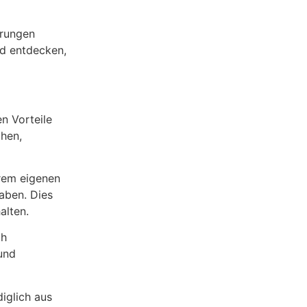
erungen
nd entdecken,
en Vorteile
chen,
hrem eigenen
aben. Dies
alten.
ch
und
diglich aus