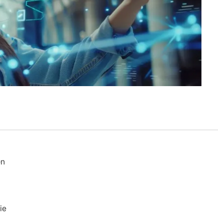
en
ie