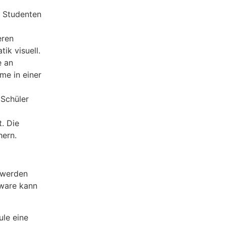
r Studenten
eren
ik visuell.
e an
me in einer
 Schüler
t. Die
hern.
t werden
tware kann
ule eine