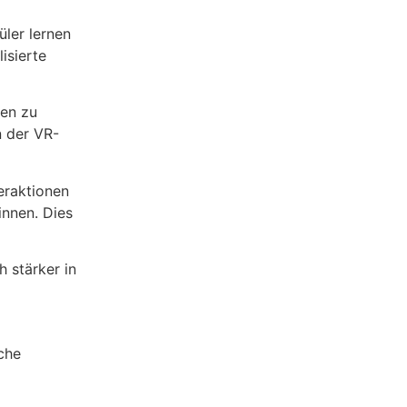
üler lernen
isierte
men zu
n der VR-
eraktionen
innen. Dies
 stärker in
iche