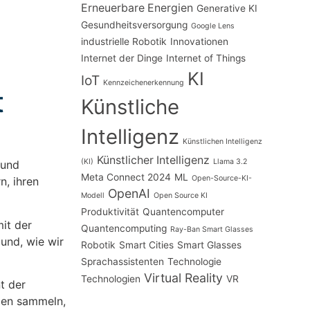
Erneuerbare Energien
Generative KI
Gesundheitsversorgung
Google Lens
industrielle Robotik
Innovationen
Internet der Dinge
Internet of Things
KI
IoT
Kennzeichenerkennung
t
Künstliche
Intelligenz
Künstlichen Intelligenz
Künstlicher Intelligenz
(KI)
Llama 3.2
 und
Meta Connect 2024
ML
Open-Source-KI-
n, ihren
OpenAI
Modell
Open Source KI
Produktivität
Quantencomputer
it der
Quantencomputing
Ray-Ban Smart Glasses
 und, wie wir
Robotik
Smart Cities
Smart Glasses
Sprachassistenten
Technologie
Virtual Reality
Technologien
VR
t der
gen sammeln,