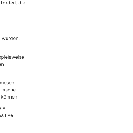
 fördert die
t wurden.
spielsweise
en
 diesen
inische
 können.
siv
sitive