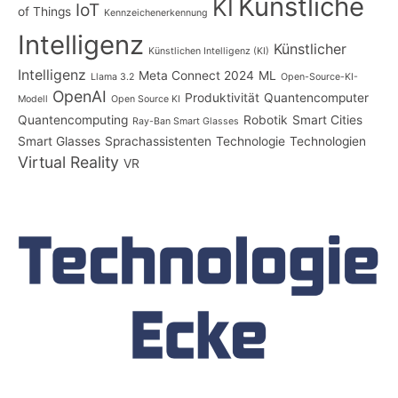
Künstliche
KI
IoT
of Things
Kennzeichenerkennung
Intelligenz
Künstlicher
Künstlichen Intelligenz (KI)
Intelligenz
Meta Connect 2024
ML
Llama 3.2
Open-Source-KI-
OpenAI
Produktivität
Quantencomputer
Modell
Open Source KI
Quantencomputing
Robotik
Smart Cities
Ray-Ban Smart Glasses
Smart Glasses
Sprachassistenten
Technologie
Technologien
Virtual Reality
VR