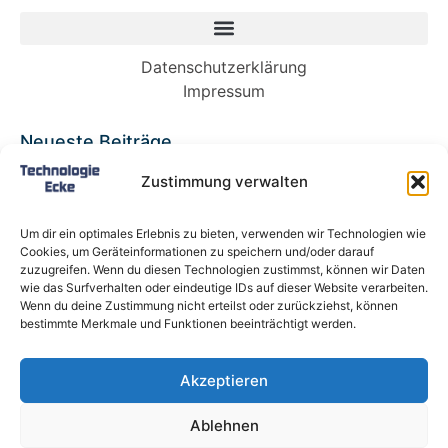
Datenschutzerklärung
Impressum
Neueste Beiträge
Babybett 90×200: Die perfekte Lösung für
Zustimmung verwalten
wachsende Kinder und kleine Räume
Split-Klimaanlagen in Mietwohnungen: Warum
Um dir ein optimales Erlebnis zu bieten, verwenden wir Technologien wie
Deutschland endlich ein Recht auf Kühlung
Cookies, um Geräteinformationen zu speichern und/oder darauf
braucht
zuzugreifen. Wenn du diesen Technologien zustimmst, können wir Daten
wie das Surfverhalten oder eindeutige IDs auf dieser Website verarbeiten.
Schneckentempo: Die langsamsten Autos der
Wenn du deine Zustimmung nicht erteilst oder zurückziehst, können
Welt
bestimmte Merkmale und Funktionen beeinträchtigt werden.
Ein gefährlicher neuer Ort für Online-
Extremismus
Akzeptieren
Softwareentwicklungsteam: Das sind die
langfristigen Vorteile einer Partnerschaft
Ablehnen