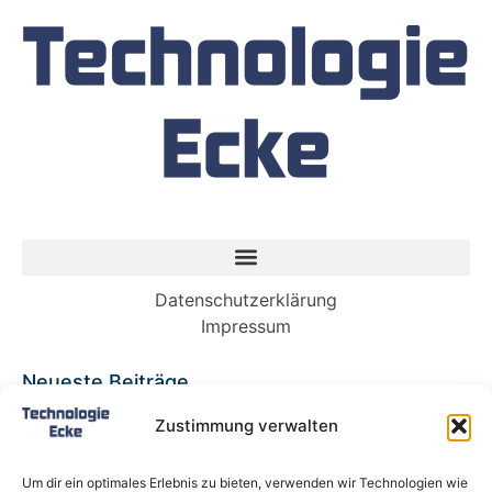
Datenschutzerklärung
Impressum
Neueste Beiträge
Babybett 90×200: Die perfekte Lösung für
Zustimmung verwalten
wachsende Kinder und kleine Räume
Split-Klimaanlagen in Mietwohnungen: Warum
Um dir ein optimales Erlebnis zu bieten, verwenden wir Technologien wie