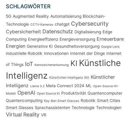
SCHLAGWÖRTER
5G
Augmented Reality
Automatisierung
Blockchain-
Cybersecurity
Technologie
chatgpt
CCTV-Kameras
Datenschutz
Cybersicherheit
Digitalisierung
Edge
Erneuerbare
Computing
Energieeffizienz
Energieversorgung
Energien
Generative KI
Gesundheitsversorgung
Google Lens
industrielle Robotik
Innovationen
Internet der Dinge
Internet
Künstliche
KI
IoT
of Things
Kennzeichenerkennung
Intelligenz
Künstlicher
Künstlichen Intelligenz (KI)
Intelligenz
Meta Connect 2024
ML
Llama 3.2
Open-Source-KI-
OpenAI
Produktivität
Quantencomputer
Modell
Open Source KI
Quantencomputing
Robotik
Smart Cities
Ray-Ban Smart Glasses
Smart Glasses
Sprachassistenten
Technologie
Technologien
Virtual Reality
VR