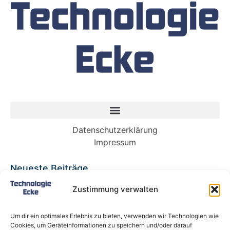
Datenschutzerklärung
Impressum
Neueste Beiträge
Babybett 90×200: Die perfekte Lösung für
Zustimmung verwalten
wachsende Kinder und kleine Räume
Split-Klimaanlagen in Mietwohnungen: Warum
Um dir ein optimales Erlebnis zu bieten, verwenden wir Technologien wie
Deutschland endlich ein Recht auf Kühlung
Cookies, um Geräteinformationen zu speichern und/oder darauf