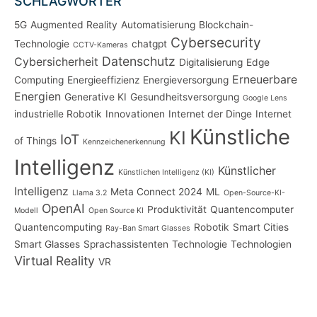
SCHLAGWÖRTER
5G
Augmented Reality
Automatisierung
Blockchain-
Cybersecurity
Technologie
chatgpt
CCTV-Kameras
Datenschutz
Cybersicherheit
Digitalisierung
Edge
Erneuerbare
Computing
Energieeffizienz
Energieversorgung
Energien
Generative KI
Gesundheitsversorgung
Google Lens
industrielle Robotik
Innovationen
Internet der Dinge
Internet
Künstliche
KI
IoT
of Things
Kennzeichenerkennung
Intelligenz
Künstlicher
Künstlichen Intelligenz (KI)
Intelligenz
Meta Connect 2024
ML
Llama 3.2
Open-Source-KI-
OpenAI
Produktivität
Quantencomputer
Modell
Open Source KI
Quantencomputing
Robotik
Smart Cities
Ray-Ban Smart Glasses
Smart Glasses
Sprachassistenten
Technologie
Technologien
Virtual Reality
VR