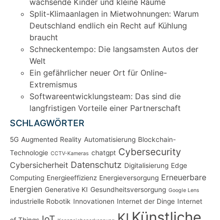
wachsende Kinder und kleine Räume
Split-Klimaanlagen in Mietwohnungen: Warum
Deutschland endlich ein Recht auf Kühlung
braucht
Schneckentempo: Die langsamsten Autos der
Welt
Ein gefährlicher neuer Ort für Online-
Extremismus
Softwareentwicklungsteam: Das sind die
langfristigen Vorteile einer Partnerschaft
SCHLAGWÖRTER
5G
Augmented Reality
Automatisierung
Blockchain-
Cybersecurity
Technologie
chatgpt
CCTV-Kameras
Datenschutz
Cybersicherheit
Digitalisierung
Edge
Erneuerbare
Computing
Energieeffizienz
Energieversorgung
Energien
Generative KI
Gesundheitsversorgung
Google Lens
industrielle Robotik
Innovationen
Internet der Dinge
Internet
Künstliche
KI
IoT
of Things