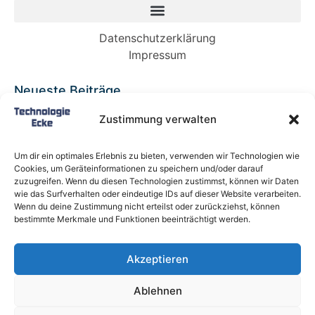
Datenschutzerklärung
Impressum
Neueste Beiträge
Babybett 90×200: Die perfekte Lösung für
Zustimmung verwalten
wachsende Kinder und kleine Räume
Split-Klimaanlagen in Mietwohnungen: Warum
Um dir ein optimales Erlebnis zu bieten, verwenden wir Technologien wie
Deutschland endlich ein Recht auf Kühlung
Cookies, um Geräteinformationen zu speichern und/oder darauf
braucht
zuzugreifen. Wenn du diesen Technologien zustimmst, können wir Daten
wie das Surfverhalten oder eindeutige IDs auf dieser Website verarbeiten.
Schneckentempo: Die langsamsten Autos der
Wenn du deine Zustimmung nicht erteilst oder zurückziehst, können
Welt
bestimmte Merkmale und Funktionen beeinträchtigt werden.
Ein gefährlicher neuer Ort für Online-
Extremismus
Akzeptieren
Softwareentwicklungsteam: Das sind die
langfristigen Vorteile einer Partnerschaft
Ablehnen