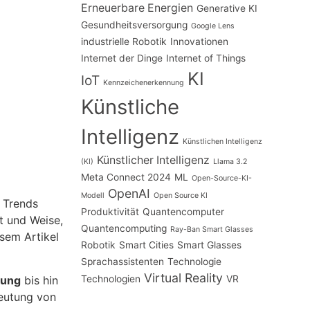
Erneuerbare Energien
Generative KI
Gesundheitsversorgung
Google Lens
industrielle Robotik
Innovationen
Internet der Dinge
Internet of Things
KI
IoT
Kennzeichenerkennung
Künstliche
Intelligenz
Künstlichen Intelligenz
Künstlicher Intelligenz
(KI)
Llama 3.2
Meta Connect 2024
ML
Open-Source-KI-
OpenAI
Modell
Open Source KI
 Trends
Produktivität
Quantencomputer
t und Weise,
Quantencomputing
Ray-Ban Smart Glasses
esem Artikel
Robotik
Smart Cities
Smart Glasses
Sprachassistenten
Technologie
Virtual Reality
lung
bis hin
Technologien
VR
eutung von