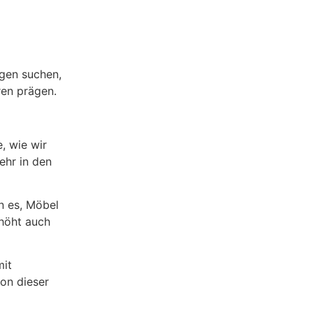
gen suchen,
ren prägen.
, wie wir
ehr in den
n es, Möbel
rhöht auch
mit
on dieser