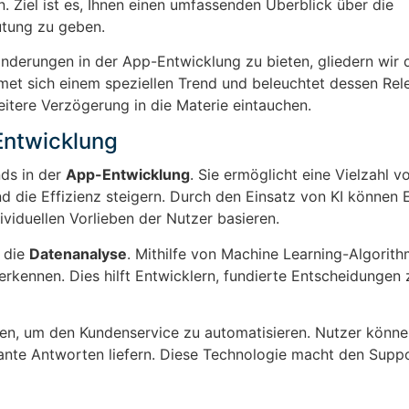
 Ziel ist es, Ihnen einen umfassenden Überblick über die
utung zu geben.
nderungen in der App-Entwicklung zu bieten, gliedern wir 
dmet sich einem speziellen Trend und beleuchtet dessen Re
tere Verzögerung in die Materie eintauchen.
-Entwicklung
nds in der
App-Entwicklung
. Sie ermöglicht eine Vielzahl v
d die Effizienz steigern. Durch den Einsatz von KI können 
dividuellen Vorlieben der Nutzer basieren.
t die
Datenanalyse
. Mithilfe von Machine Learning-Algorit
ennen. Dies hilft Entwicklern, fundierte Entscheidungen z
den, um den Kundenservice zu automatisieren. Nutzer könne
vante Antworten liefern. Diese Technologie macht den Suppo