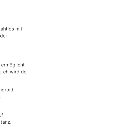
nahtlos mit
 der
 ermöglicht
urch wird der
ndroid
.
uf
ptanz.