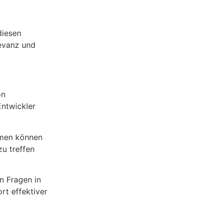
diesen
levanz und
on
Entwickler
hmen können
u treffen
n Fragen in
rt effektiver