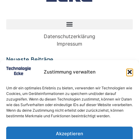
Datenschutzerklärung
Impressum
Neueste Beiträge
Babybett 90×200: Die perfekte Lösung für
Zustimmung verwalten
wachsende Kinder und kleine Räume
Split-Klimaanlagen in Mietwohnungen: Warum
Um dir ein optimales Erlebnis zu bieten, verwenden wir Technologien wie
Deutschland endlich ein Recht auf Kühlung
Cookies, um Geräteinformationen zu speichern und/oder darauf
braucht
zuzugreifen. Wenn du diesen Technologien zustimmst, können wir Daten
wie das Surfverhalten oder eindeutige IDs auf dieser Website verarbeiten.
Schneckentempo: Die langsamsten Autos der
Wenn du deine Zustimmung nicht erteilst oder zurückziehst, können
Welt
bestimmte Merkmale und Funktionen beeinträchtigt werden.
Ein gefährlicher neuer Ort für Online-
Extremismus
Akzeptieren
Softwareentwicklungsteam: Das sind die