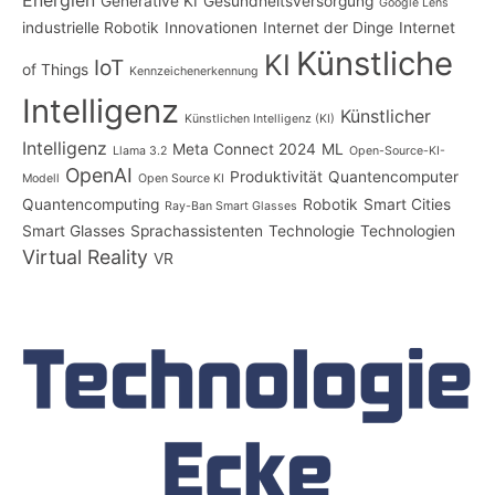
Energien
Generative KI
Gesundheitsversorgung
Google Lens
industrielle Robotik
Innovationen
Internet der Dinge
Internet
Künstliche
KI
IoT
of Things
Kennzeichenerkennung
Intelligenz
Künstlicher
Künstlichen Intelligenz (KI)
Intelligenz
Meta Connect 2024
ML
Llama 3.2
Open-Source-KI-
OpenAI
Produktivität
Quantencomputer
Modell
Open Source KI
Quantencomputing
Robotik
Smart Cities
Ray-Ban Smart Glasses
Smart Glasses
Sprachassistenten
Technologie
Technologien
Virtual Reality
VR