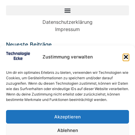
Datenschutzerklärung
Impressum
Neueste Beiträge
Babybett 90×200: Die perfekte Lösung für
Zustimmung verwalten
wachsende Kinder und kleine Räume
Split-Klimaanlagen in Mietwohnungen: Warum
Um dir ein optimales Erlebnis zu bieten, verwenden wir Technologien wie
Deutschland endlich ein Recht auf Kühlung
Cookies, um Geräteinformationen zu speichern und/oder darauf
braucht
zuzugreifen. Wenn du diesen Technologien zustimmst, können wir Daten
wie das Surfverhalten oder eindeutige IDs auf dieser Website verarbeiten.
Schneckentempo: Die langsamsten Autos der
Wenn du deine Zustimmung nicht erteilst oder zurückziehst, können
Welt
bestimmte Merkmale und Funktionen beeinträchtigt werden.
Ein gefährlicher neuer Ort für Online-
Extremismus
Akzeptieren
Softwareentwicklungsteam: Das sind die
langfristigen Vorteile einer Partnerschaft
Ablehnen