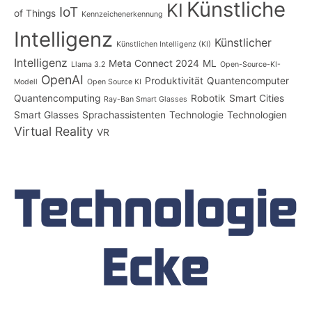
Künstliche
KI
IoT
of Things
Kennzeichenerkennung
Intelligenz
Künstlicher
Künstlichen Intelligenz (KI)
Intelligenz
Meta Connect 2024
ML
Llama 3.2
Open-Source-KI-
OpenAI
Produktivität
Quantencomputer
Modell
Open Source KI
Quantencomputing
Robotik
Smart Cities
Ray-Ban Smart Glasses
Smart Glasses
Sprachassistenten
Technologie
Technologien
Virtual Reality
VR