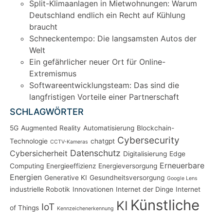
Split-Klimaanlagen in Mietwohnungen: Warum
Deutschland endlich ein Recht auf Kühlung
braucht
Schneckentempo: Die langsamsten Autos der
Welt
Ein gefährlicher neuer Ort für Online-
Extremismus
Softwareentwicklungsteam: Das sind die
langfristigen Vorteile einer Partnerschaft
SCHLAGWÖRTER
5G
Augmented Reality
Automatisierung
Blockchain-
Cybersecurity
Technologie
chatgpt
CCTV-Kameras
Datenschutz
Cybersicherheit
Digitalisierung
Edge
Erneuerbare
Computing
Energieeffizienz
Energieversorgung
Energien
Generative KI
Gesundheitsversorgung
Google Lens
industrielle Robotik
Innovationen
Internet der Dinge
Internet
Künstliche
KI
IoT
of Things
Kennzeichenerkennung