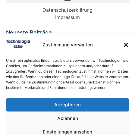
Datenschutzerklärung
Impressum
Neueste Beiträge
Babybett 90×200: Die perfekte Lösung für
Zustimmung verwalten
wachsende Kinder und kleine Räume
Split-Klimaanlagen in Mietwohnungen: Warum
Um dir ein optimales Erlebnis zu bieten, verwenden wir Technologien wie
Deutschland endlich ein Recht auf Kühlung
Cookies, um Geräteinformationen zu speichern und/oder darauf
braucht
zuzugreifen. Wenn du diesen Technologien zustimmst, können wir Daten
wie das Surfverhalten oder eindeutige IDs auf dieser Website verarbeiten.
Schneckentempo: Die langsamsten Autos der
Wenn du deine Zustimmung nicht erteilst oder zurückziehst, können
Welt
bestimmte Merkmale und Funktionen beeinträchtigt werden.
Ein gefährlicher neuer Ort für Online-
Extremismus
Akzeptieren
Softwareentwicklungsteam: Das sind die
langfristigen Vorteile einer Partnerschaft
Ablehnen
Alle Rechte vorbehalten @ Technologie-Ecke.de
Einstellungen ansehen