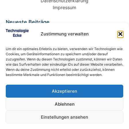
Datenschutzerklärung
Impressum
Neueste Beiträge
Babybett 90×200: Die perfekte Lösung für
Zustimmung verwalten
wachsende Kinder und kleine Räume
Split-Klimaanlagen in Mietwohnungen: Warum
Um dir ein optimales Erlebnis zu bieten, verwenden wir Technologien wie
Deutschland endlich ein Recht auf Kühlung
Cookies, um Geräteinformationen zu speichern und/oder darauf
braucht
zuzugreifen. Wenn du diesen Technologien zustimmst, können wir Daten
wie das Surfverhalten oder eindeutige IDs auf dieser Website verarbeiten.
Schneckentempo: Die langsamsten Autos der
Wenn du deine Zustimmung nicht erteilst oder zurückziehst, können
Welt
bestimmte Merkmale und Funktionen beeinträchtigt werden.
Ein gefährlicher neuer Ort für Online-
Extremismus
Akzeptieren
Softwareentwicklungsteam: Das sind die
langfristigen Vorteile einer Partnerschaft
Ablehnen
Alle Rechte vorbehalten @ Technologie-Ecke.de
Einstellungen ansehen
Bildnachweis Pixabay & Shutterstock