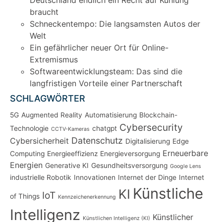
Deutschland endlich ein Recht auf Kühlung
braucht
Schneckentempo: Die langsamsten Autos der
Welt
Ein gefährlicher neuer Ort für Online-
Extremismus
Softwareentwicklungsteam: Das sind die
langfristigen Vorteile einer Partnerschaft
SCHLAGWÖRTER
5G
Augmented Reality
Automatisierung
Blockchain-
Cybersecurity
Technologie
chatgpt
CCTV-Kameras
Datenschutz
Cybersicherheit
Digitalisierung
Edge
Erneuerbare
Computing
Energieeffizienz
Energieversorgung
Energien
Generative KI
Gesundheitsversorgung
Google Lens
industrielle Robotik
Innovationen
Internet der Dinge
Internet
Künstliche
KI
IoT
of Things
Kennzeichenerkennung
Intelligenz
Künstlicher
Künstlichen Intelligenz (KI)