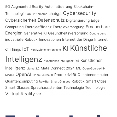
5G
Augmented Reality
Automatisierung
Blockchain-
Cybersecurity
Technologie
chatgpt
CCTV-Kameras
Datenschutz
Cybersicherheit
Digitalisierung
Edge
Erneuerbare
Computing
Energieeffizienz
Energieversorgung
Energien
Generative KI
Gesundheitsversorgung
Google Lens
industrielle Robotik
Innovationen
Internet der Dinge
Internet
Künstliche
KI
IoT
of Things
Kennzeichenerkennung
Intelligenz
Künstlicher
Künstlichen Intelligenz (KI)
Intelligenz
Meta Connect 2024
ML
Llama 3.2
Open-Source-KI-
OpenAI
Produktivität
Quantencomputer
Modell
Open Source KI
Quantencomputing
Robotik
Smart Cities
Ray-Ban Smart Glasses
Smart Glasses
Sprachassistenten
Technologie
Technologien
Virtual Reality
VR