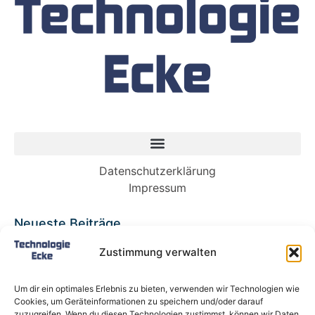
Datenschutzerklärung
Impressum
Neueste Beiträge
Babybett 90×200: Die perfekte Lösung für
Zustimmung verwalten
wachsende Kinder und kleine Räume
Split-Klimaanlagen in Mietwohnungen: Warum
Um dir ein optimales Erlebnis zu bieten, verwenden wir Technologien wie
Deutschland endlich ein Recht auf Kühlung
Cookies, um Geräteinformationen zu speichern und/oder darauf
braucht
zuzugreifen. Wenn du diesen Technologien zustimmst, können wir Daten