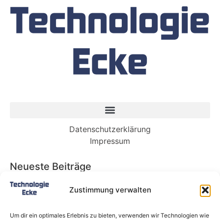
Datenschutzerklärung
Impressum
Neueste Beiträge
Babybett 90×200: Die perfekte Lösung für
Zustimmung verwalten
wachsende Kinder und kleine Räume
Split-Klimaanlagen in Mietwohnungen: Warum
Um dir ein optimales Erlebnis zu bieten, verwenden wir Technologien wie