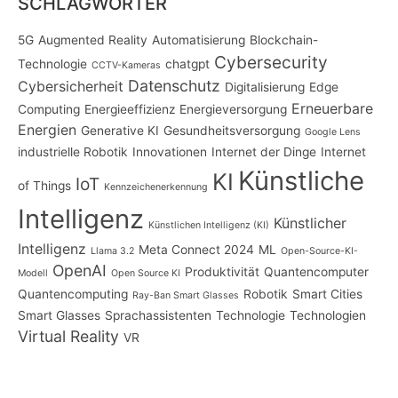
SCHLAGWÖRTER
5G
Augmented Reality
Automatisierung
Blockchain-
Cybersecurity
Technologie
chatgpt
CCTV-Kameras
Datenschutz
Cybersicherheit
Digitalisierung
Edge
Erneuerbare
Computing
Energieeffizienz
Energieversorgung
Energien
Generative KI
Gesundheitsversorgung
Google Lens
industrielle Robotik
Innovationen
Internet der Dinge
Internet
Künstliche
KI
IoT
of Things
Kennzeichenerkennung
Intelligenz
Künstlicher
Künstlichen Intelligenz (KI)
Intelligenz
Meta Connect 2024
ML
Llama 3.2
Open-Source-KI-
OpenAI
Produktivität
Quantencomputer
Modell
Open Source KI
Quantencomputing
Robotik
Smart Cities
Ray-Ban Smart Glasses
Smart Glasses
Sprachassistenten
Technologie
Technologien
Virtual Reality
VR