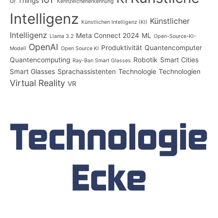
of Things
Kennzeichenerkennung
Intelligenz
Künstlicher
Künstlichen Intelligenz (KI)
Intelligenz
Meta Connect 2024
ML
Llama 3.2
Open-Source-KI-
OpenAI
Produktivität
Quantencomputer
Modell
Open Source KI
Quantencomputing
Robotik
Smart Cities
Ray-Ban Smart Glasses
Smart Glasses
Sprachassistenten
Technologie
Technologien
Virtual Reality
VR