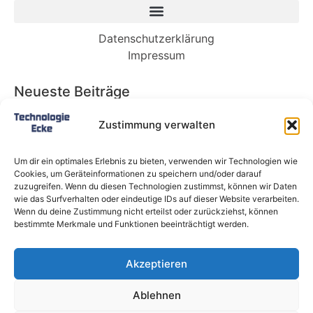
Datenschutzerklärung
Impressum
Neueste Beiträge
Babybett 90×200: Die perfekte Lösung für
Zustimmung verwalten
wachsende Kinder und kleine Räume
Split-Klimaanlagen in Mietwohnungen: Warum
Um dir ein optimales Erlebnis zu bieten, verwenden wir Technologien wie
Deutschland endlich ein Recht auf Kühlung
Cookies, um Geräteinformationen zu speichern und/oder darauf
braucht
zuzugreifen. Wenn du diesen Technologien zustimmst, können wir Daten
wie das Surfverhalten oder eindeutige IDs auf dieser Website verarbeiten.
Schneckentempo: Die langsamsten Autos der
Wenn du deine Zustimmung nicht erteilst oder zurückziehst, können
Welt
bestimmte Merkmale und Funktionen beeinträchtigt werden.
Ein gefährlicher neuer Ort für Online-
Extremismus
Akzeptieren
Softwareentwicklungsteam: Das sind die
langfristigen Vorteile einer Partnerschaft
Ablehnen