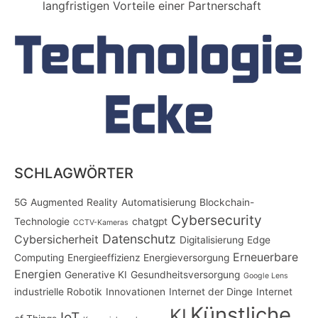
langfristigen Vorteile einer Partnerschaft
SCHLAGWÖRTER
5G
Augmented Reality
Automatisierung
Blockchain-
Cybersecurity
Technologie
chatgpt
CCTV-Kameras
Datenschutz
Cybersicherheit
Digitalisierung
Edge
Erneuerbare
Computing
Energieeffizienz
Energieversorgung
Energien
Generative KI
Gesundheitsversorgung
Google Lens
industrielle Robotik
Innovationen
Internet der Dinge
Internet
Künstliche
KI
IoT