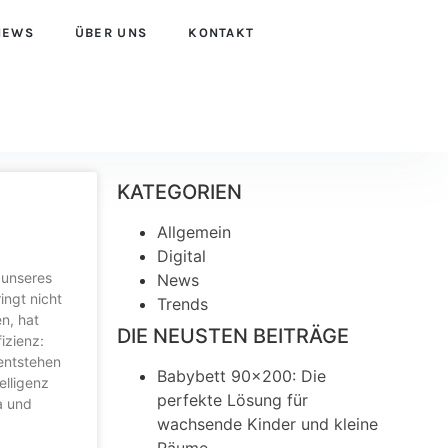
NEWS
ÜBER UNS
KONTAKT
KATEGORIEN
Allgemein
Digital
e unseres
News
ingt nicht
Trends
n, hat
DIE NEUSTEN BEITRÄGE
izienz:
 entstehen
Babybett 90×200: Die
elligenz
perfekte Lösung für
a und
wachsende Kinder und kleine