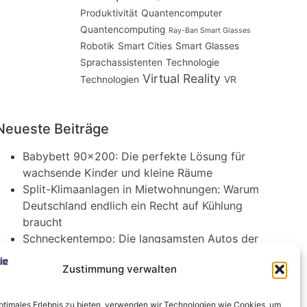
Produktivität
Quantencomputer
Quantencomputing
Ray-Ban Smart Glasses
Robotik
Smart Cities
Smart Glasses
Sprachassistenten
Technologie
Virtual Reality
Technologien
VR
Neueste Beiträge
Babybett 90×200: Die perfekte Lösung für
wachsende Kinder und kleine Räume
Split-Klimaanlagen in Mietwohnungen: Warum
Deutschland endlich ein Recht auf Kühlung
braucht
Schneckentempo: Die langsamsten Autos der
Welt
Zustimmung verwalten
Ein gefährlicher neuer Ort für Online-
Extremismus
Softwareentwicklungsteam: Das sind die
optimales Erlebnis zu bieten, verwenden wir Technologien wie Cookies, um