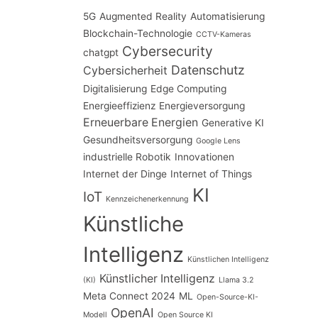
5G
Augmented Reality
Automatisierung
Blockchain-Technologie
CCTV-Kameras
Cybersecurity
chatgpt
Datenschutz
Cybersicherheit
Digitalisierung
Edge Computing
Energieeffizienz
Energieversorgung
Erneuerbare Energien
Generative KI
Gesundheitsversorgung
Google Lens
industrielle Robotik
Innovationen
Internet der Dinge
Internet of Things
KI
IoT
Kennzeichenerkennung
Künstliche
Intelligenz
Künstlichen Intelligenz
Künstlicher Intelligenz
(KI)
Llama 3.2
Meta Connect 2024
ML
Open-Source-KI-
OpenAI
Modell
Open Source KI