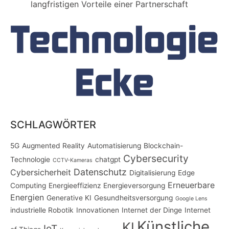
langfristigen Vorteile einer Partnerschaft
SCHLAGWÖRTER
5G
Augmented Reality
Automatisierung
Blockchain-
Cybersecurity
Technologie
chatgpt
CCTV-Kameras
Datenschutz
Cybersicherheit
Digitalisierung
Edge
Erneuerbare
Computing
Energieeffizienz
Energieversorgung
Energien
Generative KI
Gesundheitsversorgung
Google Lens
industrielle Robotik
Innovationen
Internet der Dinge
Internet
Künstliche
KI
IoT