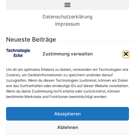
Datenschutzerklärung
Impressum
Neueste Beiträge
Babybett 90×200: Die perfekte Lösung für
Zustimmung verwalten
wachsende Kinder und kleine Räume
Split-Klimaanlagen in Mietwohnungen: Warum
Um dir ein optimales Erlebnis zu bieten, verwenden wir Technologien wie
Deutschland endlich ein Recht auf Kühlung
Cookies, um Geräteinformationen zu speichern und/oder darauf
braucht
zuzugreifen. Wenn du diesen Technologien zustimmst, können wir Daten
wie das Surfverhalten oder eindeutige IDs auf dieser Website verarbeiten.
Schneckentempo: Die langsamsten Autos der
Wenn du deine Zustimmung nicht erteilst oder zurückziehst, können
Welt
bestimmte Merkmale und Funktionen beeinträchtigt werden.
Ein gefährlicher neuer Ort für Online-
Extremismus
Akzeptieren
Softwareentwicklungsteam: Das sind die
langfristigen Vorteile einer Partnerschaft
Ablehnen