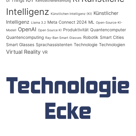
of Things
Kennzeichenerkennung
Intelligenz
Künstlicher
Künstlichen Intelligenz (KI)
Intelligenz
Meta Connect 2024
ML
Llama 3.2
Open-Source-KI-
OpenAI
Produktivität
Quantencomputer
Modell
Open Source KI
Quantencomputing
Robotik
Smart Cities
Ray-Ban Smart Glasses
Smart Glasses
Sprachassistenten
Technologie
Technologien
Virtual Reality
VR